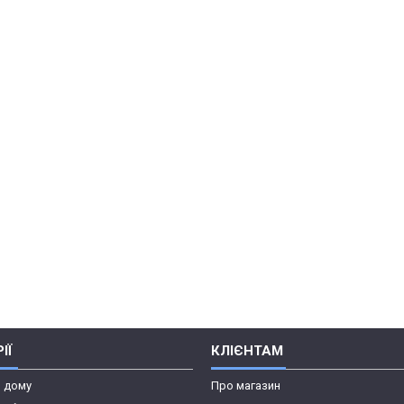
ІЇ
КЛІЄНТАМ
я дому
Про магазин