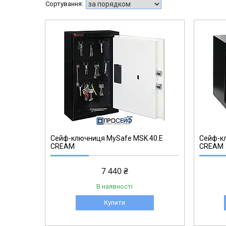
1145907259
Сейф-ключниця MySafe MSK.40.E
Сейф-к
CREAM
CREAM
7 440 ₴
В наявності
Купити