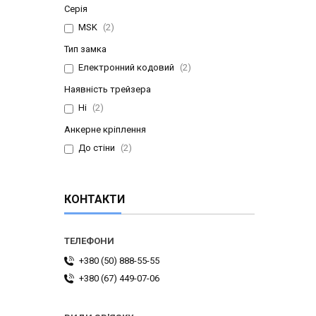
Серія
MSK
2
Тип замка
Електронний кодовий
2
Наявність трейзера
Ні
2
Анкерне кріплення
До стіни
2
КОНТАКТИ
+380 (50) 888-55-55
+380 (67) 449-07-06