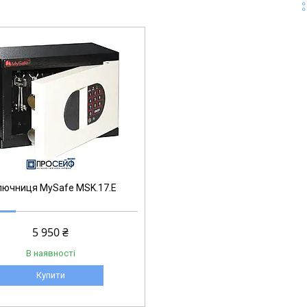
лючниця MySafe MSK.17.E
5 950 ₴
В наявності
Купити