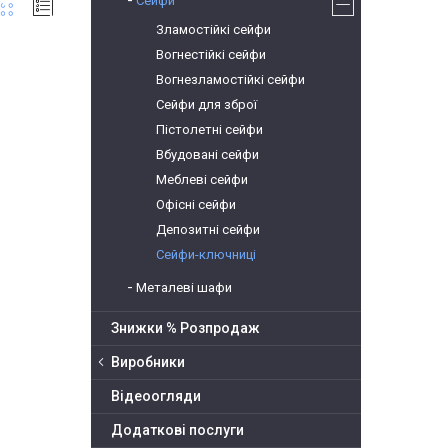
Сейфи
Зламостійкі сейфи
Вогнестійкі сейфи
Вогнезламостійкі сейфи
Сейфи для зброї
Пістолетні сейфи
Вбудовані сейфи
Меблеві сейфи
Офісні сейфи
Депозитні сейфи
Сейфи-ключниці
Металеві шафи
Знижки % Розпродаж
Виробники
Відеоогляди
Додаткові послуги