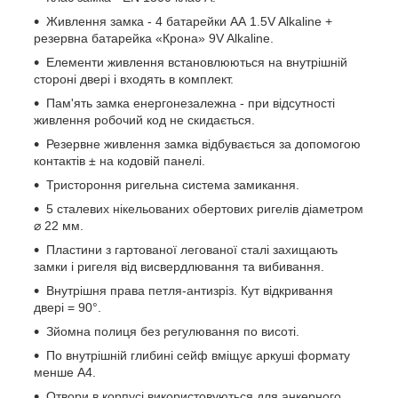
Живлення замка - 4 батарейки AА 1.5V Alkaline +
резервна батарейка «Крона» 9V Alkaline.
Елементи живлення встановлюються на внутрішній
стороні двері і входять в комплект.
Пам'ять замка енергонезалежна - при відсутності
живлення робочий код не скидається.
Резервне живлення замка відбувається за допомогою
контактів ± на кодовій панелі.
Тристороння ригельна система замикання.
5 сталевих нікельованих обертових ригелів діаметром
⌀ 22 мм.
Пластини з гартованої легованої сталі захищають
замки і ригеля від висвердлювання та вибивання.
Внутрішня права петля-антизріз. Кут відкривання
двері = 90°.
Зйомна полиця без регулювання по висоті.
По внутрішній глибині сейф вміщує аркуші формату
менше А4.
Отвори в корпусі використовуються для анкерного