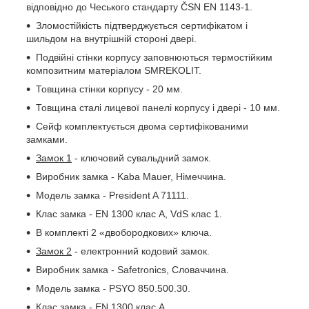
відповідно до Чеського стандарту ČSN EN 1143-1.
Зломостійкість підтверджується сертифікатом і
шильдом на внутрішній стороні двері.
Подвійні стінки корпусу заповнюються термостійким
композитним матеріалом SMREKOLIT.
Товщина стінки корпусу - 20 мм.
Товщина сталі лицевої панелі корпусу і двері - 10 мм.
Сейф комплектується двома сертифікованими
замками.
Замок 1
- ключовий сувальдний замок.
Виробник замка - Kaba Mauer, Німеччина.
Модель замка - President A 71111.
Клас замка - EN 1300 клас A, VdS клас 1.
В комплекті 2 «двобородкових» ключа.
Замок 2
- електронний кодовий замок.
Виробник замка - Safetronics, Словаччина.
Модель замка - PSYO 850.500.30.
Клас замка - EN 1300 клас A.