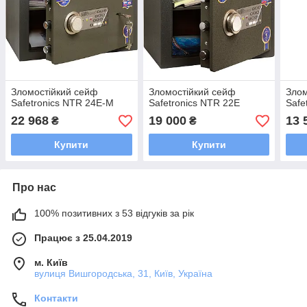
Зломостійкий сейф
Зломостійкий сейф
Злом
Safetronics NTR 24E-M
Safetronics NTR 22E
Safe
22 968
19 000
13 
₴
₴
Купити
Купити
Про нас
100% позитивних з 53 відгуків за рік
Працює з 25.04.2019
м. Київ
вулиця Вишгородська, 31, Київ, Україна
Контакти