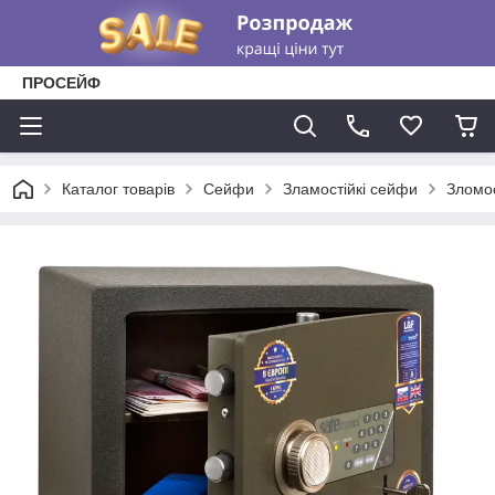
ПРОСЕЙФ
Каталог товарів
Сейфи
Зламостійкі сейфи
Зломос