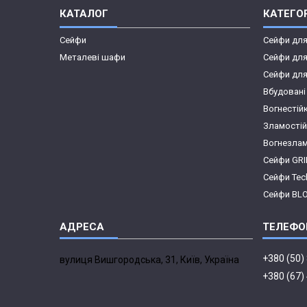
КАТАЛОГ
КАТЕГОР
Сейфи
Сейфи дл
Металеві шафи
Сейфи для
Сейфи для
Вбудовані
Вогнестій
Зламостій
Вогнезлам
Сейфи GR
Сейфи Te
Сейфи BL
+380 (50)
вулиця Вишгородська, 31, Київ, Україна
+380 (67)