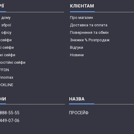
ІЇ
КЛІЄНТАМ
я дому
Про магазин
 зброї
Доставка та оплата
 офісу
Повернення та обмін
 сейфи
Знижки % Розпродаж
кі сейфи
Відгуки
кі сейфи
Новини
остійкі сейфи
IFFON
chnomax
OCKLINE
 888-55-55
ПРОСЕЙФ
 449-07-06