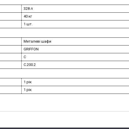
328 л
40 кг
1 шт.
Металеві шафи
GRIFFON
C
C.200.2
1 рік
1 рік