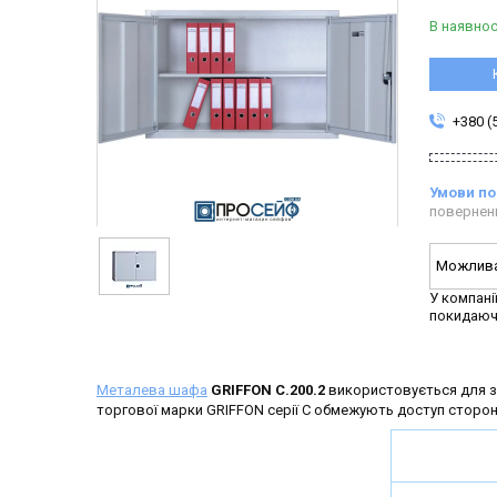
В наявнос
+380 (
повернен
У компані
покидаюч
Металева шафа
GRIFFON C.200.2
використовується для зб
торгової марки GRIFFON серії C обмежують доступ сторонні