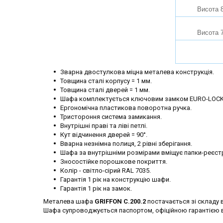
Висота 
Висота 
Зварна двостулкова міцна металева конструкція.
Товщина сталі корпусу = 1 мм.
Товщина сталі дверей = 1 мм.
Шафа комплектується ключовим замком EURO-LOCK
Ергономічна пластикова поворотна ручка.
Тристороння система замикання.
Внутрішні праві та ліві петлі.
Кут відчинення дверей = 90°.
Вварна незнімна полиця, 2 рівні зберігання.
Шафа за внутрішніми розмірами вміщує папки-реєстра
Зносостійке порошкове покриття.
Колір - світло-сірий RAL 7035.
Гарантія 1 рік на конструкцію шафи.
Гарантія 1 рік на замок.
Металева шафа
GRIFFON C.200.2
постачається зі складу в
Шафа супроводжується паспортом, офіційною гарантією в