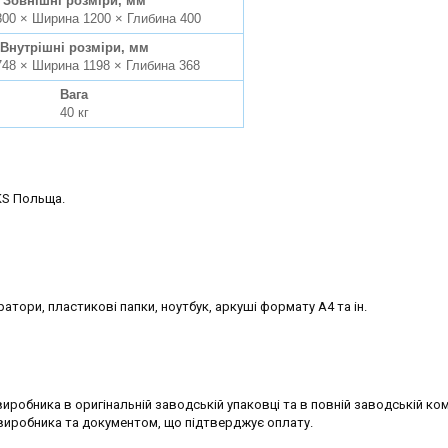
Зовнішні розміри, мм
800 × Ширина 1200 × Глибина 400
Внутрішні розміри, мм
748 × Ширина 1198 × Глибина 368
Вага
40 кг
S Польща.
тори, пластикові папки, ноутбук, аркуші формату А4 та ін.
иробника в оригінальній заводській упаковці та в повній заводській ком
иробника та документом, що підтверджує оплату.