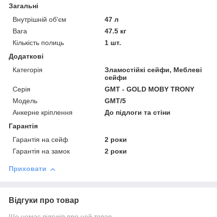
Загальні
Внутрішній об'єм
47 л
Вага
47.5 кг
Кількість полиць
1 шт.
Додаткові
Категорія
Зламостійкі сейфи, Меблеві
сейфи
Серія
GMT - GOLD MOBY TRONY
Модель
GMT/5
Анкерне кріплення
До підлоги та стіни
Гарантія
Гарантія на сейф
2 роки
Гарантія на замок
2 роки
Приховати
Відгуки про товар
Ще немає відгуків про цей товар