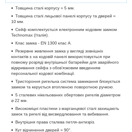
Товщина сталі корпусу = 5 мм.
Товщина сталі лицьової панелі корпусу та дверей =
10 мм.
Сейф комплектується електронним кодовим замком
Technomax (Італія).
Клас замка - EN 1300 клас A.
Резервне живлення замка у вигляді зовнішніх
контактів ± на кодовій панелі використовується при
повному розряді внутрішньої батарейки для аварійного
відкривання сейфа з обов'язковим введенням
персональної кодової комбінації.
Тристороння ригельна система замикання блокується
замком та керується втопленою поворотною ручкою.
5 сталевих нікельованих обертових ригелів діаметром
⌀ 22 мм.
Високоміцні пластини з марганцевої сталі захищають
замок та ригелі від висвердлювання та вибивання.
Внутрішня права сталева петля-антизріз.
Кут відчинення дверей = 90°.