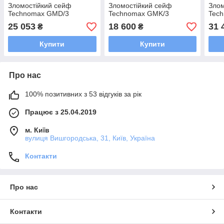
Зломостійкий сейф
Зломостійкий сейф
Злом
Technomax GMD/3
Technomax GMK/3
Tec
25 053
18 600
31 
₴
₴
Купити
Купити
Про нас
100% позитивних з 53 відгуків за рік
Працює з 25.04.2019
м. Київ
вулиця Вишгородська, 31, Київ, Україна
Контакти
Про нас
Контакти