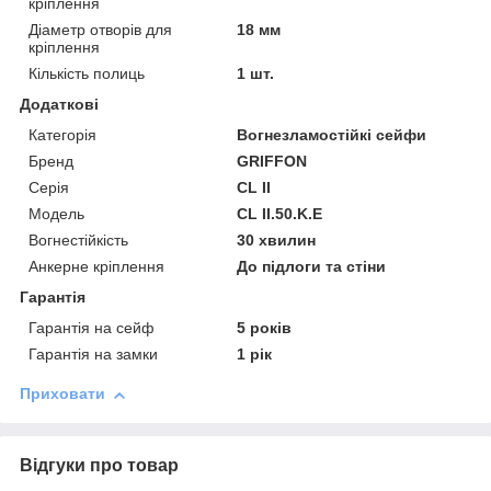
кріплення
Діаметр отворів для
18 мм
кріплення
Кількість полиць
1 шт.
Додаткові
Категорія
Вогнезламостійкі сейфи
Бренд
GRIFFON
Серія
CL II
Модель
CL II.50.K.E
Вогнестійкість
30 хвилин
Анкерне кріплення
До підлоги та стіни
Гарантія
Гарантія на сейф
5 років
Гарантія на замки
1 рік
Приховати
Відгуки про товар