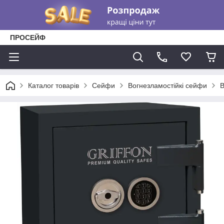
ПРОСЕЙФ
Каталог товарів
Сейфи
Вогнезламостійкі сейфи
В