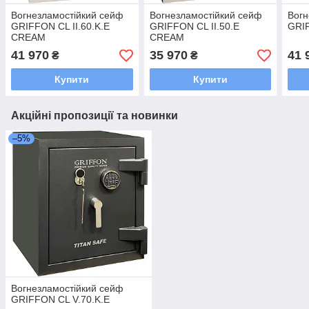
Вогнезламостійкий сейф
Вогнезламостійкий сейф
Вогн
GRIFFON CL II.60.K.E
GRIFFON CL II.50.E
GRIF
CREAM
CREAM
41 970
35 970
41 
₴
₴
Купити
Купити
Акційні пропозиції та новинки
–5%
Вогнезламостійкий сейф
GRIFFON CL V.70.K.E