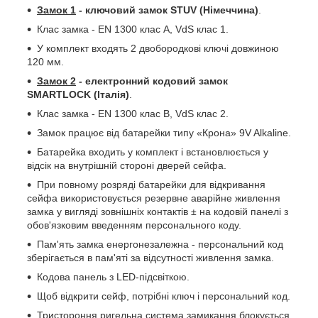
Замок 1
- ключовий замок STUV (Німеччина)
.
Клас замка - EN 1300 клас A, VdS клас 1.
У комплект входять 2 двобородкові ключі довжиною
120 мм.
Замок 2
- електронний кодовий замок
SMARTLOCK (Італія)
.
Клас замка - EN 1300 клас B, VdS клас 2.
Замок працює від батарейки типу «Крона» 9V Alkaline.
Батарейка входить у комплект і встановлюється у
відсік на внутрішній стороні дверей сейфа.
При повному розряді батарейки для відкривання
сейфа використовується резервне аварійне живлення
замка у вигляді зовнішніх контактів ± на кодовій панелі з
обов'язковим введенням персонального коду.
Пам'ять замка енергонезалежна - персональний код
зберігається в пам'яті за відсутності живлення замка.
Кодова панель з LED-підсвіткою.
Щоб відкрити сейф, потрібні ключ і персональний код.
Тристороння ригельна система замикання блокується