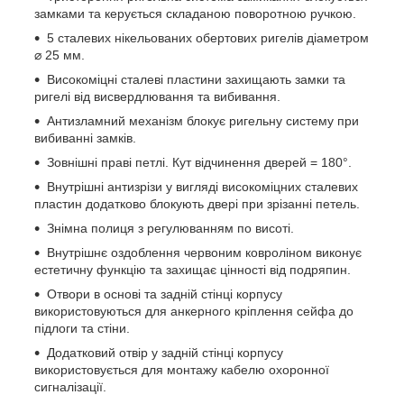
замками та керується складаною поворотною ручкою.
5 сталевих нікельованих обертових ригелів діаметром
⌀ 25 мм.
Високоміцні сталеві пластини захищають замки та
ригелі від висвердлювання та вибивання.
Антизламний механізм блокує ригельну систему при
вибиванні замків.
Зовнішні праві петлі. Кут відчинення дверей = 180°.
Внутрішні антизрізи у вигляді високоміцних сталевих
пластин додатково блокують двері при зрізанні петель.
Знімна полиця з регулюванням по висоті.
Внутрішнє оздоблення червоним ковроліном виконує
естетичну функцію та захищає цінності від подряпин.
Отвори в основі та задній стінці корпусу
використовуються для анкерного кріплення сейфа до
підлоги та стіни.
Додатковий отвір у задній стінці корпусу
використовується для монтажу кабелю охоронної
сигналізації.