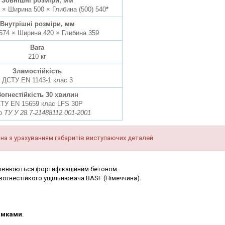
Зовнішні розміри, мм
 × Ширина 500 × Глибина (500) 540
*
Внутрішні розміри, мм
574 × Ширина 420 × Глибина 359
Вага
210 кг
Зламостійкість
ДСТУ EN 1143-1 клас 3
огнестійкість 30 хвилин
ТУ EN 15659 клас LFS 30P
о ТУ У 28.7-21488112.001-2001
на з урахуванням габаритів виступаючих деталей
аповнюються фортифікаційним бетоном.
огнестійкого ущільнювача BASF (Німеччина).
амками
.