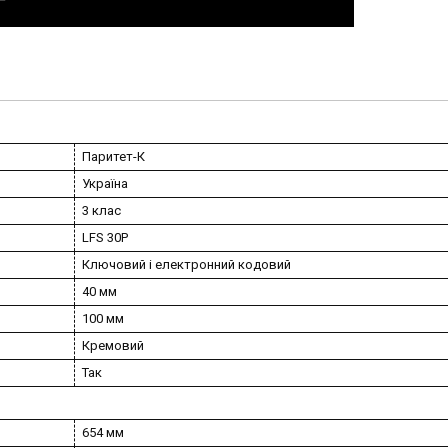
Паритет-К
Україна
3 клас
LFS 30P
Ключовий і електронний кодовий
40 мм
100 мм
Кремовий
Так
654 мм