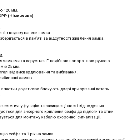
ю 120 мм.
OPP (Німеччина)
.
.
ні в кодову панель замка.
берігається в пам'яті за відсутності живлення замка.
д.
ся замками та керується Г-подібною поворотною ручкою.
м ⌀ 25 мм.
игелі від висвердлювання та вибивання.
вибиванні замків.
х пластин додатково блокують двері при зрізанні петель.
.
естетичну функцію та захищає цінності від подряпин.
вуються для анкерного кріплення сейфа до підлоги та стіни.
вується для монтажу кабелю охоронної сигналізації.
кцію сейфа та 1 рік на замки.
ому заводському пакованні та у повній заводській комплектації.