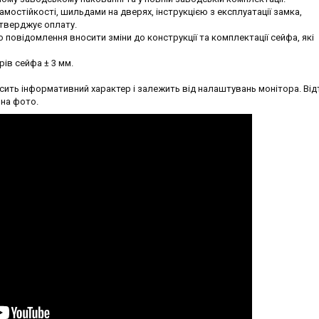
остійкості, шильдами на дверях, інструкцією з експлуатації замка,
дтверджує оплату.
повідомлення вносити зміни до конструкції та комплектації сейфа, які
рів сейфа ± 3 мм.
ить інформативний характер і залежить від налаштувань монітора. Від
 на фото.