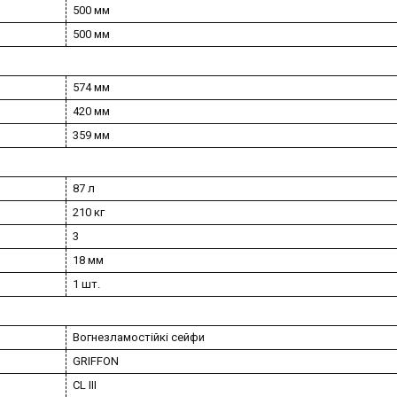
500 мм
500 мм
574 мм
420 мм
359 мм
87 л
210 кг
3
18 мм
1 шт.
Вогнезламостійкі сейфи
GRIFFON
CL III