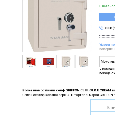
В наявнос
+380 (
повернен
У компані
покидаюч
Вогнезламостійкий сейф GRIFFON CL III.68.K.E CREAM
ви
Сейфи сертифікованої серії CL III торгової марки GRIFFON
Ключ