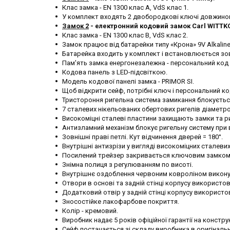
Клас замка - EN 1300 клас A, VdS клас 1.
У комплект входять 2 двобородкові ключі довжино
Замок 2
- електронний кодовий замок Carl WITTK
Клас замка - EN 1300 клас B, VdS клас 2.
Замок працює від батарейки типу «Крона» 9V Alkaline
Батарейка входить у комплект і встановлюється зов
Пам'ять замка енергонезалежна - персональний код з
Кодова панель з LED-підсвіткою.
Модель кодової панелі замка - PRIMOR SI.
Щоб відкрити сейф, потрібні ключ і персональний ко
Тристороння ригельна система замикання блокуєть
7 сталевих нікельованих обертових ригелів діаметро
Високоміцні сталеві пластини захищають замки та р
Антизламний механізм блокує ригельну систему при 
Зовнішні праві петлі. Кут відчинення дверей = 180°.
Внутрішні антизрізи у вигляді високоміцних сталеви
Посилений трейзер закривається ключовим замком
Знімна полиця з регулюванням по висоті.
Внутрішнє оздоблення червоним ковроліном виконує 
Отвори в основі та задній стінці корпусу використо
Додатковий отвір у задній стінці корпусу використо
Зносостійке лакофарбове покриття.
Колір - кремовий.
Виробник надає 5 років офіційної гарантії на констру
Сейф постачається зі складу виробника в оригінальн