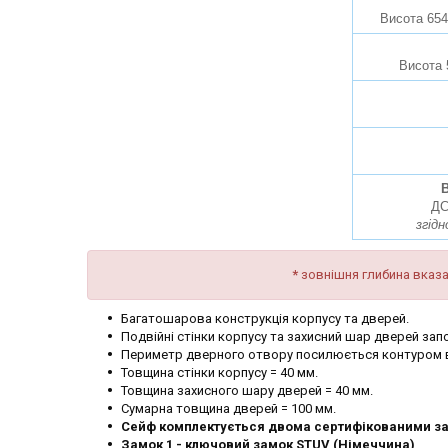
Висота 654
Висота 
В
ДС
згідн
*
зовнішня глибина вказа
Багатошарова конструкція корпусу та дверей.
Подвійні стінки корпусу та захисний шар дверей з
Периметр дверного отвору посилюється контуром в
Товщина стінки корпусу = 40 мм.
Товщина захисного шару дверей = 40 мм.
Сумарна товщина дверей = 100 мм.
Сейф комплектується двома сертифікованими з
Замок 1
- ключовий замок STUV (Німеччина)
.