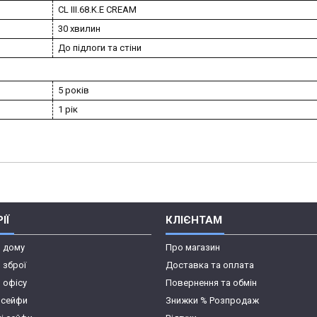
CL III.68.K.E CREAM
30 хвилин
До підлоги та стіни
5 років
1 рік
ІЇ
КЛІЄНТАМ
я дому
Про магазин
 зброї
Доставка та оплата
 офісу
Повернення та обмін
 сейфи
Знижки % Розпродаж