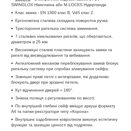
SWINGLOX Німеччина або M-LOCKS Нідерланди.
Клас замка - EN 1300 клас B, VdS клас 2.
Ергономічна сталева складана поворотна ручка.
Тристороння ригельна система замикання.
7 сталевих нікельованих ригелів, що обертаються,
діаметром ⌀ 25 мм.
Високоміцні сталеві пластини захищають замки та
ригелі від висвердлювання та вибивання.
Антизломний механізм переблокування замків блокує
ригельну систему при спробах зламування сейфа.
Зовнішні праві петлі з антизрізами, які додатково
блокують двері при зрізанні петель.
Кут відчинення дверей = 180°.
Знімна полиця з регулюванням по висоті.
По внутрішній глибині сейф вміщує аркуші формату
А4 та папки-реєстратори типу «Корона».
Внутрішнє оздоблення ковроліном виконує естетичну
функцію та захищає цінності від подряпин.