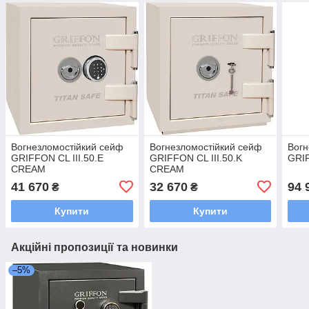
Вогнезломостійкий сейф
Вогнезломостійкий сейф
Вогн
GRIFFON CL III.50.E
GRIFFON CL III.50.K
GRIF
CREAM
CREAM
41 670
32 670
94 
₴
₴
Купити
Купити
Акційні пропозиції та новинки
–5%