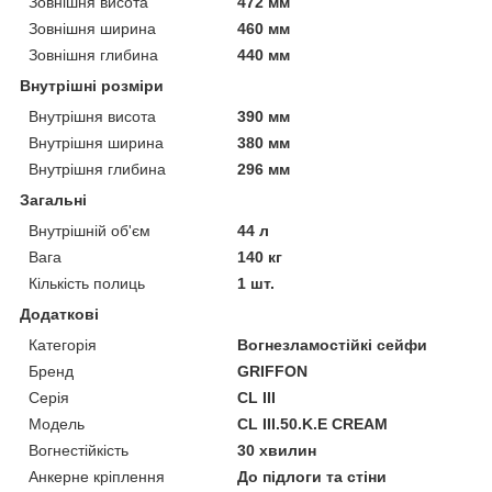
Зовнішня висота
472 мм
Зовнішня ширина
460 мм
Зовнішня глибина
440 мм
Внутрішні розміри
Внутрішня висота
390 мм
Внутрішня ширина
380 мм
Внутрішня глибина
296 мм
Загальні
Внутрішній об'єм
44 л
Вага
140 кг
Кількість полиць
1 шт.
Додаткові
Категорія
Вогнезламостійкі сейфи
Бренд
GRIFFON
Серія
CL III
Модель
CL III.50.K.E CREAM
Вогнестійкість
30 хвилин
Анкерне кріплення
До підлоги та стіни