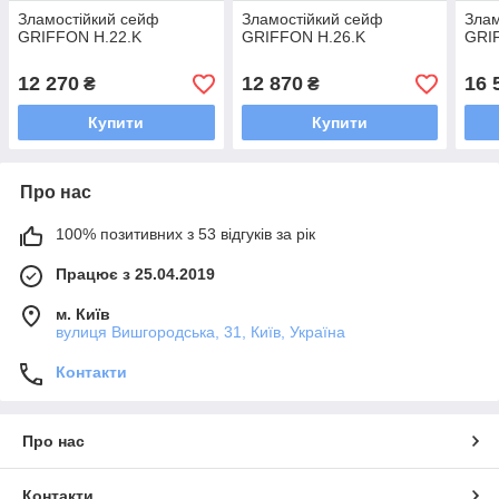
Зламостійкий сейф
Зламостійкий сейф
Злам
GRIFFON H.22.K
GRIFFON H.26.K
GRI
12 270
12 870
16 
₴
₴
Купити
Купити
Про нас
100% позитивних з 53 відгуків за рік
Працює з 25.04.2019
м. Київ
вулиця Вишгородська, 31, Київ, Україна
Контакти
Про нас
Контакти