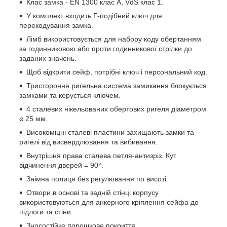
Клас замка - EN 1300 клас A, VdS клас 1.
У комплект входить Г-подібний ключ для
перекодування замка.
Лімб використовується для набору коду обертанням
за годинниковою або проти годинникової стрілки до
заданих значень.
Щоб відкрити сейф, потрібні ключ і персональний код.
Тристороння ригельна система замикання блокується
замками та керується ключем.
4 сталевих нікельованих обертових ригеля діаметром
⌀ 25 мм.
Високоміцні сталеві пластини захищають замки та
ригелі від висвердлювання та вибивання.
Внутрішня права сталева петля-антизріз. Кут
відчинення дверей = 90°.
Знімна полиця без регулювання по висоті.
Отвори в основі та задній стінці корпусу
використовуються для анкерного кріплення сейфа до
підлоги та стіни.
Зносостійке порошкове покриття.