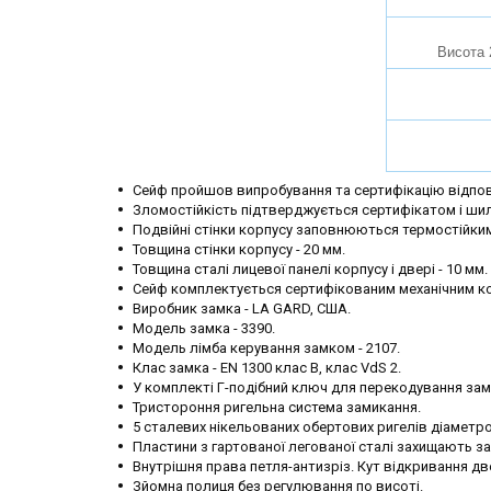
Висота 
Сейф пройшов випробування та сертифікацію відпов
Зломостійкість підтверджується сертифікатом і шил
Подвійні стінки корпусу заповнюються термостійки
Товщина стінки корпусу - 20 мм.
Товщина сталі лицевої панелі корпусу і двері - 10 мм.
Сейф комплектується сертифікованим механічним к
Виробник замка - LA GARD, США.
Модель замка - 3390.
Модель лімба керування замком - 2107.
Клас замка - EN 1300 клас B, клас VdS 2.
У комплекті Г-подібний ключ для перекодування зам
Тристороння ригельна система замикання.
5 сталевих нікельованих обертових ригелів діаметро
Пластини з гартованої легованої сталі захищають з
Внутрішня права петля-антизріз. Кут відкривання две
Зйомна полиця без регулювання по висоті.