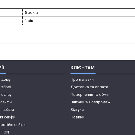
5 років
1 рік
ІЇ
КЛІЄНТАМ
я дому
Про магазин
 зброї
Доставка та оплата
 офісу
Повернення та обмін
 сейфи
Знижки % Розпродаж
кі сейфи
Відгуки
кі сейфи
Новини
остійкі сейфи
IFFON