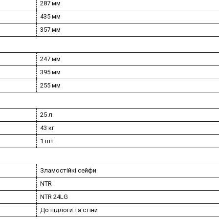
287 мм
435 мм
357 мм
247 мм
395 мм
255 мм
25 л
43 кг
1 шт.
Зламостійкі сейфи
NTR
NTR 24LG
До підлоги та стіни