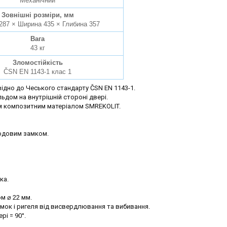
Механічний
Зовнішні розміри, мм
287 × Ширина 435 × Глибина 357
Вага
43 кг
Зломостійкість
ČSN EN 1143-1 клас 1
ідно до Чеського стандарту ČSN EN 1143-1.
ьдом на внутрішній стороні двері.
м композитним матеріалом SMREKOLIT.
одовим замком.
ка.
м ⌀ 22 мм.
амок і ригеля від висвердлювання та вибивання.
рі = 90°.