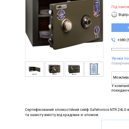
Під замо
Відпр
+380 (
повернен
У компані
покидаюч
Сертифікований зломостійкий сейф Safetronics NTR 24LG в
та захисту вмісту від крадіжки зі зломом.