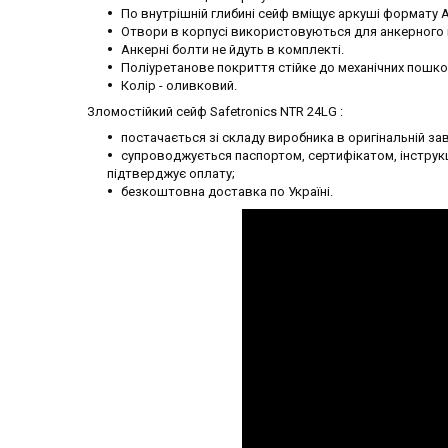
По внутрішній глибині сейф вміщує аркуші формату А4
Отвори в корпусі використовуються для анкерного кр
Анкерні болти не йдуть в комплекті.
Поліуретанове покриття стійке до механічних пошк
Колір - оливковий.
Зломостійкий сейф Safetronics NTR 24LG :
постачається зі складу виробника в оригінальній зав
супроводжується паспортом, сертифікатом, інструкц
підтверджує оплату;
безкоштовна доставка по Україні.