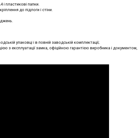
 і пластикові папки.
іплення до підлоги і стіни.
оджень.
одській упаковці і в повній заводській комплектації;
ією з експлуатації замка, офіційною гарантією виробника і документом,