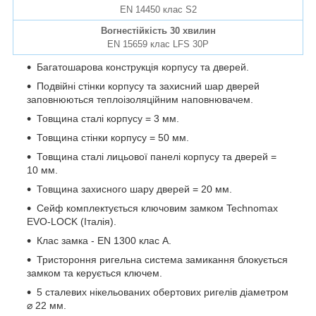
EN 14450 клас S2
Вогнестійкість 30 хвилин
EN 15659 клас LFS 30P
Багатошарова конструкція корпусу та дверей.
Подвійні стінки корпусу та захисний шар дверей
заповнюються теплоізоляційним наповнювачем.
Товщина сталі корпусу = 3 мм.
Товщина стінки корпусу = 50 мм.
Товщина сталі лицьової панелі корпусу та дверей =
10 мм.
Товщина захисного шару дверей = 20 мм.
Сейф комплектується ключовим замком Technomax
EVO-LOCK (Італія).
Клас замка - EN 1300 клас A.
Тристороння ригельна система замикання блокується
замком та керується ключем.
5 сталевих нікельованих обертових ригелів діаметром
⌀ 22 мм.