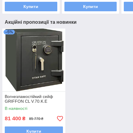
Купити
Купити
Акційні пропозиції та новинки
–5%
Вогнезламостійкий сейф
GRIFFON CL V.70.K.E
В наявності
81 400
₴
85 770 ₴
Купити