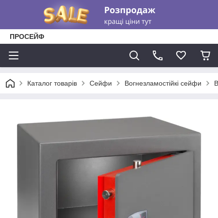
ПРОСЕЙФ
Каталог товарів
Сейфи
Вогнезламостійкі сейфи
В