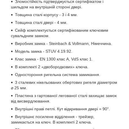
Зломостійкість підтверджується сертифікатом і
шильдом на внутрішній стороні двері.
Товщина сталі корпусу - 3 і 4 мм.
Товщина сталі двері - 4 мм.
Сейф комплектується сертифікованим ключовим
сувальдним замком.
Виробник замка - Steinbach & Vollmann, Німеччина.
Модель замка - STUV 4.19.92.
Клас замка - EN 1300 клас A, VdS клас 1.
В комплекті 2 «двобородкових» ключа.
Одностороння ригельна система замикання.
3 сталевих нікельованих обертових ригеля діаметром
⌀ 25 мм.
Пластина з гартованої легованої сталі захищає замок
від висвердлювання.
Внутрішні праві петлі. Кут відкривання двері = 90°.
Внутрішнє посилене відділення - трейзер,
замикається на ключ. В комплекті 2 ключа.