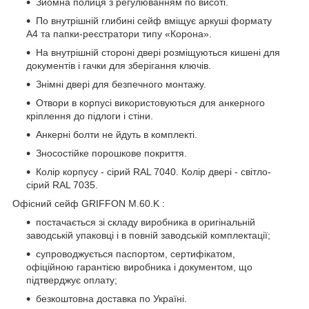
Зйомна полиця з регулюванням по висоті.
По внутрішній глибині сейф вміщує аркуші формату
А4 та папки-реєстратори типу «Корона».
На внутрішній стороні двері розміщуються кишені для
документів і гачки для зберігання ключів.
Знімні двері для безпечного монтажу.
Отвори в корпусі використовуються для анкерного
кріплення до підлоги і стіни.
Анкерні болти не йдуть в комплекті.
Зносостійке порошкове покриття.
Колір корпусу - сірий RAL 7040. Колір двері - світло-
сірий RAL 7035.
Офісний сейф GRIFFON M.60.K :
постачається зі складу виробника в оригінальній
заводській упаковці і в повній заводській комплектації;
супроводжується паспортом, сертифікатом,
офіційною гарантією виробника і документом, що
підтверджує оплату;
безкоштовна доставка по Україні.