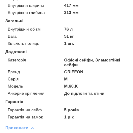
Внутрішня ширина
417 мм
Внутрішня глибина
313 мм
Загальні
Внутрішній об'єм
76 л
Вага
51 кг
Кількість полиць
1 шт.
Додаткові
Категорія
Офісні сейфи, Зламостійкі
сейфи
Бренд
GRIFFON
Серія
M
Модель
M.60.K
Анкерне кріплення
До підлоги та стіни
Гарантія
Гарантія на сейф
5 років
Гарантія на замок
1 рік
Приховати