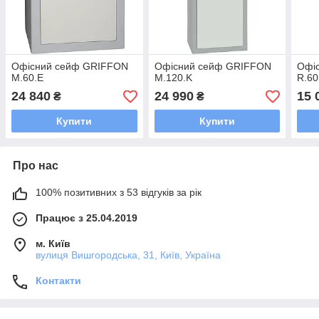
Офісний сейф GRIFFON
Офісний сейф GRIFFON
Офі
M.60.E
M.120.K
R.60
24 840
24 990
15 
₴
₴
Купити
Купити
Про нас
100% позитивних з 53 відгуків за рік
Працює з 25.04.2019
м. Київ
вулиця Вишгородська, 31, Київ, Україна
Контакти