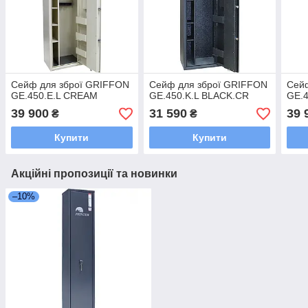
Сейф для зброї GRIFFON
Сейф для зброї GRIFFON
Сей
GE.450.E.L CREAM
GE.450.K.L BLACK.CR
GE.4
39 900
31 590
39 
₴
₴
Купити
Купити
Акційні пропозиції та новинки
–10%