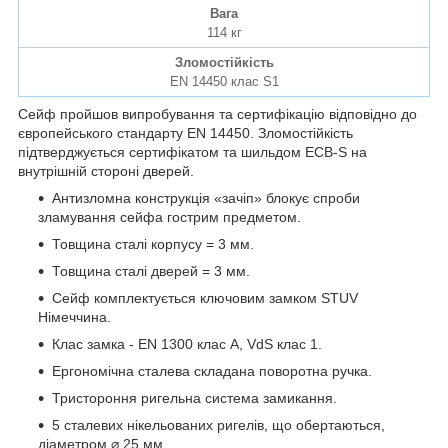
Вага
114 кг
Зломостійкість
EN 14450 клас S1
Сейф пройшов випробування та сертифікацію відповідно до
європейського стандарту EN 14450. Зломостійкість
підтверджується сертифікатом та шильдом ECB-S на
внутрішній стороні дверей.
Антизломна конструкція «зачіп» блокує спроби
зламування сейфа гострим предметом.
Товщина сталі корпусу = 3 мм.
Товщина сталі дверей = 3 мм.
Сейф комплектується ключовим замком STUV
Німеччина.
Клас замка - EN 1300 клас A, VdS клас 1.
Ергономічна сталева складана поворотна ручка.
Тристороння ригельна система замикання.
5 сталевих нікельованих ригелів, що обертаються,
діаметром ⌀ 25 мм.