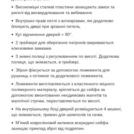
Високоміцні сталеві пластини захищають замок та
ригелі від висвердлювання та вибивання.
Внутрішні праві петлі з антизрізами, які додатково
блокують двері при зрізанні петель.
Кут відчинення дверей = 90°.
2 трейзери для зберігання патронів закриваються
ключовими замками.
3 знімні полиці з регулюванням по висоті. Додаткова
полиця, що знімається, в трейзері.
Зброя фіксується за допомогою ложемента для
рушниць з оптикою та додаткового ложемента.
Ложементи виготовляються з еластичного міцного
полімерного матеріалу, кріпляться до сейфа за
допомогою вмонтованих неодимових магнітів та
магнітної стрічки, переставляються по висоті.
На внутрішньому боці дверей розміщуються 4 кишені,
що знімаються, тримач для шомполів та гачки.
М'який ковроліновий килимок всередині сейфа
захищає приклад зброї від подряпин.