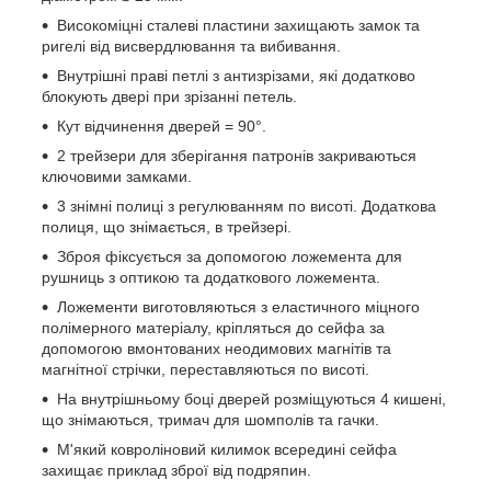
Високоміцні сталеві пластини захищають замок та
ригелі від висвердлювання та вибивання.
Внутрішні праві петлі з антизрізами, які додатково
блокують двері при зрізанні петель.
Кут відчинення дверей = 90°.
2 трейзери для зберігання патронів закриваються
ключовими замками.
3 знімні полиці з регулюванням по висоті. Додаткова
полиця, що знімається, в трейзері.
Зброя фіксується за допомогою ложемента для
рушниць з оптикою та додаткового ложемента.
Ложементи виготовляються з еластичного міцного
полімерного матеріалу, кріпляться до сейфа за
допомогою вмонтованих неодимових магнітів та
магнітної стрічки, переставляються по висоті.
На внутрішньому боці дверей розміщуються 4 кишені,
що знімаються, тримач для шомполів та гачки.
М'який ковроліновий килимок всередині сейфа
захищає приклад зброї від подряпин.