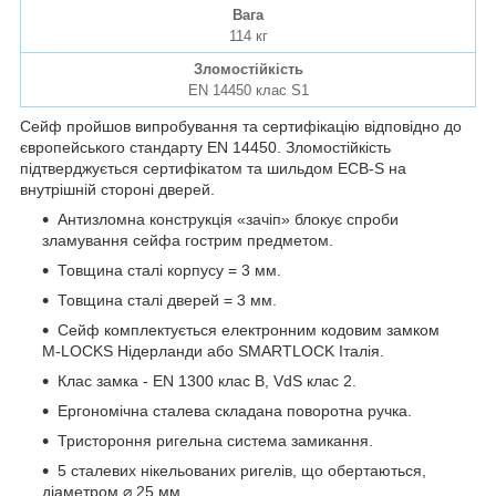
Вага
114 кг
Зломостійкість
EN 14450 клас S1
Сейф пройшов випробування та сертифікацію відповідно до
європейського стандарту EN 14450. Зломостійкість
підтверджується сертифікатом та шильдом ECB-S на
внутрішній стороні дверей.
Антизломна конструкція «зачіп» блокує спроби
зламування сейфа гострим предметом.
Товщина сталі корпусу = 3 мм.
Товщина сталі дверей = 3 мм.
Сейф комплектується електронним кодовим замком
M-LOCKS Нідерланди або SMARTLOCK Італія.
Клас замка - EN 1300 клас B, VdS клас 2.
Ергономічна сталева складана поворотна ручка.
Тристороння ригельна система замикання.
5 сталевих нікельованих ригелів, що обертаються,
діаметром ⌀ 25 мм.