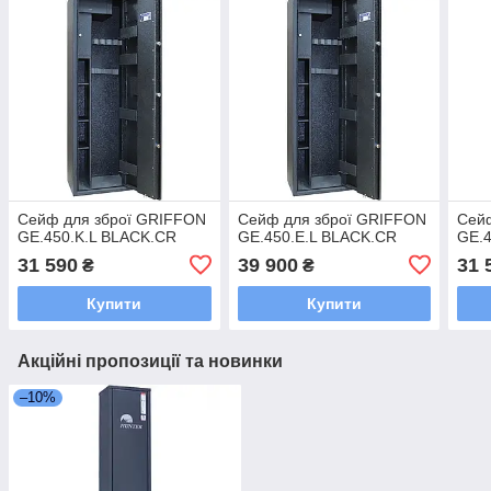
Сейф для зброї GRIFFON
Сейф для зброї GRIFFON
Сей
GE.450.K.L BLACK.CR
GE.450.E.L BLACK.CR
GE.
31 590
39 900
31 
₴
₴
Купити
Купити
Акційні пропозиції та новинки
–10%