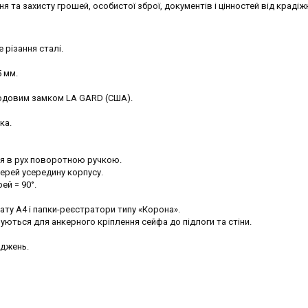
 та захисту грошей, особистої зброї, документів і цінностей від крадіжк
 різання сталі.
5 мм.
одовим замком LA GARD (США).
ка.
ся в рух поворотною ручкою.
ерей усередину корпусу.
ей = 90°.
ту А4 і папки-реєстратори типу «Корона».
вуються для анкерного кріплення сейфа до підлоги та стіни.
оджень.