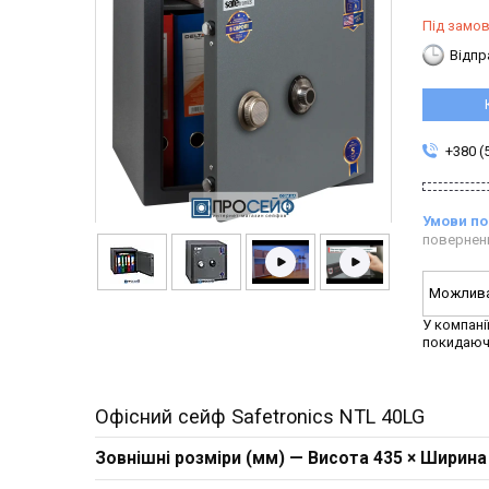
Під замо
Відпр
+380 (
повернен
У компані
покидаюч
Офісний сейф Safetronics NTL 40LG
Зовнішні розміри (мм) — Висота 435 × Ширина 4