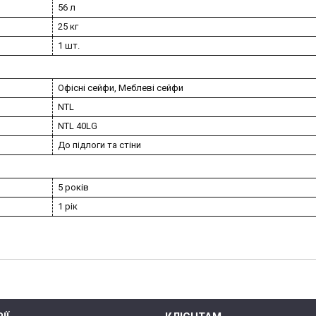
56 л
25 кг
1 шт.
Офісні сейфи, Меблеві сейфи
NTL
NTL 40LG
До підлоги та стіни
5 років
1 рік