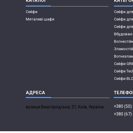
КАТАЛОГ
КАТЕГОР
Сейфи
Сейфи дл
Металеві шафи
Сейфи для
Сейфи для
Вбудовані
Вогнестій
Зламостій
Вогнезлам
Сейфи GR
Сейфи Te
Сейфи BL
+380 (50)
вулиця Вишгородська, 31, Київ, Україна
+380 (67)