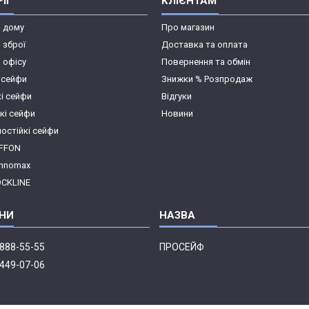
ІЇ
КЛІЄНТАМ
я дому
Про магазин
 зброї
Доставка та оплата
 офісу
Повернення та обмін
 сейфи
Знижки % Розпродаж
кі сейфи
Відгуки
кі сейфи
Новини
остійкі сейфи
IFFON
chnomax
OCKLINE
 888-55-55
ПРОСЕЙФ
 449-07-06