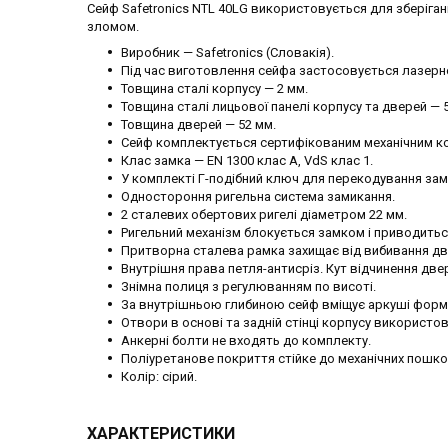
Сейф Safetronics NTL 40LG використовується для зберігання
зломом.
Виробник — Safetronics (Словакія).
Під час виготовлення сейфа застосовується лазерне
Товщина сталі корпусу — 2 мм.
Товщина сталі лицьової панелі корпусу та дверей — 
Товщина дверей — 52 мм.
Сейф комплектується сертифікованим механічним к
Клас замка — EN 1300 клас A, VdS клас 1.
У комплекті Г-подібний ключ для перекодування зам
Одностороння ригельна система замикання.
2 сталевих обертових ригелі діаметром 22 мм.
Ригельний механізм блокується замком і приводить
Притворна сталева рамка захищає від вибивання дв
Внутрішня права петля-антисріз. Кут відчинення двер
Знімна полиця з регулюванням по висоті.
За внутрішньою глибиною сейф вміщує аркуші форма
Отвори в основі та задній стінці корпусу використо
Анкерні болти не входять до комплекту.
Поліуретанове покриття стійке до механічних пошк
Колір: сірий.
ХАРАКТЕРИСТИКИ