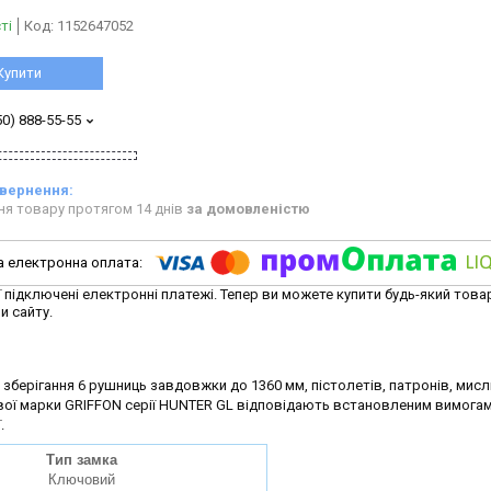
ті
Код:
1152647052
Купити
50) 888-55-55
ня товару протягом 14 днів
за домовленістю
ї підключені електронні платежі. Тепер ви можете купити будь-який това
и сайту.
зберігання 6 рушниць завдовжки до 1360 мм, пістолетів, патронів, мис
ової марки GRIFFON серії HUNTER GL відповідають встановленим вимога
.
Тип замка
Ключовий