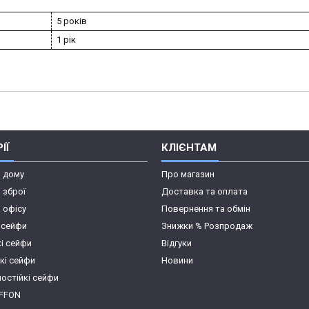
5 років
1 рік
ІЇ
КЛІЄНТАМ
я дому
Про магазин
 зброї
Доставка та оплата
 офісу
Повернення та обмін
 сейфи
Знижки % Розпродаж
кі сейфи
Відгуки
кі сейфи
Новини
остійкі сейфи
IFFON