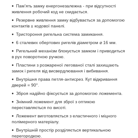
Пам'ять замку енергонезалежна - при відсутності
живлення робочий код не скидається.
Резервне живлення замку відбувається за допомогою
контактів ± кодової панелі.
Тристороння ригельна система замикання.
6 сталевих обертових ригелів діаметром ⌀ 16 мм.
Ригельний механізм блокується замком і приводиться
в рух поворотною ручкою.
Пластини з розжареної легованої сталі захищають
замок і ригеля від висвердлювання і вибивання.
Внутрішня права петля-антисрез. Кут відкривання
дверей = 90°.
Зброя надійно фіксується за допомогою ложемента.
Знімний ложемент для зброї з оптикою
переставляється по висоті.
Ложемент виготовляється з еластичного і міцного
полімерного матеріалу.
Внутрішній простір розділяється вертикальною
перегородкою.