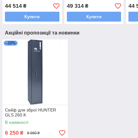
44 514
49 314
44 
₴
₴
Купити
Купити
Акційні пропозиції та новинки
–10%
Сейф для зброї HUNTER
GLS.260.K
В наявності
6 250
₴
6 960 ₴