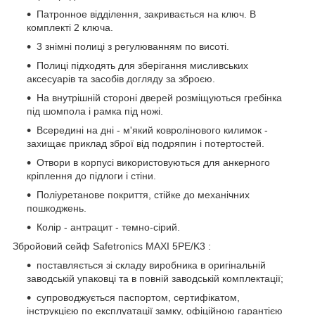
Патронное відділення, закривається на ключ. В
комплекті 2 ключа.
3 знімні полиці з регулюванням по висоті.
Полиці підходять для зберігання мисливських
аксесуарів та засобів догляду за зброєю.
На внутрішній стороні дверей розміщуються гребінка
під шомпола і рамка під ножі.
Всередині на дні - м'який ковролінового килимок -
захищає приклад зброї від подряпин і потертостей.
Отвори в корпусі використовуються для анкерного
кріплення до підлоги і стіни.
Поліуретанове покриття, стійке до механічних
пошкоджень.
Колір - антрацит - темно-сірий.
Збройовий сейф Safetronics MAXI 5PE/K3 :
поставляється зі складу виробника в оригінальній
заводській упаковці та в повній заводській комплектації;
супроводжується паспортом, сертифікатом,
інструкцією по експлуатації замку, офіційною гарантією