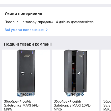
Умови повернення
Повернення товару впродовж 14 днів за домовленістю
Всі умови повернення
Подібні товари компанії
Збройовий сейф
Збройовий сейф
Збр
Safetronics MAXI 5PE-
Safetronics MAXI 10PE-
Safe
M/K5
M/K5
M/K