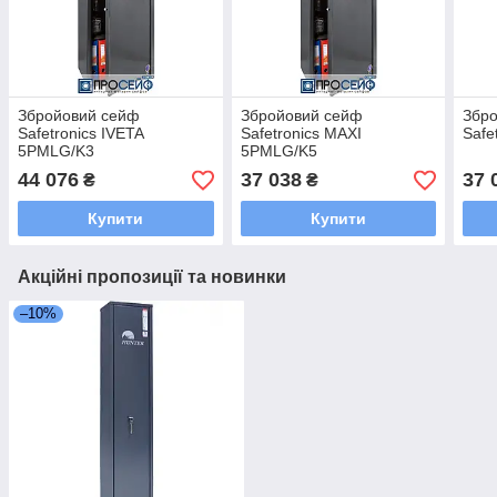
Збройовий сейф
Збройовий сейф
Збр
Safetronics IVETA
Safetronics MAXI
Safe
5PMLG/K3
5PMLG/K5
44 076
37 038
37 
₴
₴
Купити
Купити
Акційні пропозиції та новинки
–10%