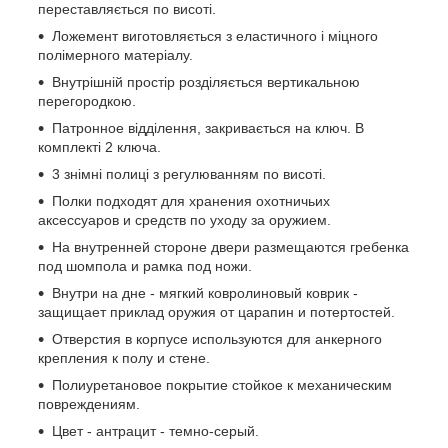
переставляється по висоті.
Ложемент виготовляється з еластичного і міцного
полімерного матеріалу.
Внутрішній простір розділяється вертикальною
перегородкою.
Патронное відділення, закривається на ключ. В
комплекті 2 ключа.
3 знімні полиці з регулюванням по висоті.
Полки подходят для хранения охотничьих
аксессуаров и средств по уходу за оружием.
На внутренней стороне двери размещаются гребенка
под шомпола и рамка под ножи.
Внутри на дне - мягкий ковролиновый коврик -
защищает приклад оружия от царапин и потертостей.
Отверстия в корпусе используются для анкерного
крепления к полу и стене.
Полиуретановое покрытие стойкое к механическим
повреждениям.
Цвет - антрацит - темно-серый.