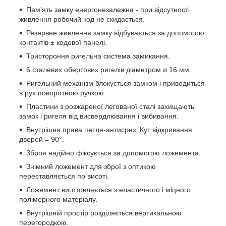
Пам'ять замку енергонезалежна - при відсутності
живлення робочий код не скидається.
Резервне живлення замку відбувається за допомогою
контактів ± кодової панелі.
Тристороння ригельна система замикання.
6 сталевих обертових ригелів діаметром ⌀ 16 мм.
Ригельний механізм блокується замком і приводиться
в рух поворотною ручкою.
Пластини з розжареної легованої сталі захищають
замок і ригеля від висвердлювання і вибивання.
Внутрішня права петля-антисрез. Кут відкривання
дверей = 90°.
Зброя надійно фіксується за допомогою ложемента.
Знімний ложемент для зброї з оптикою
переставляється по висоті.
Ложемент виготовляється з еластичного і міцного
полімерного матеріалу.
Внутрішній простір розділяється вертикальною
перегородкою.