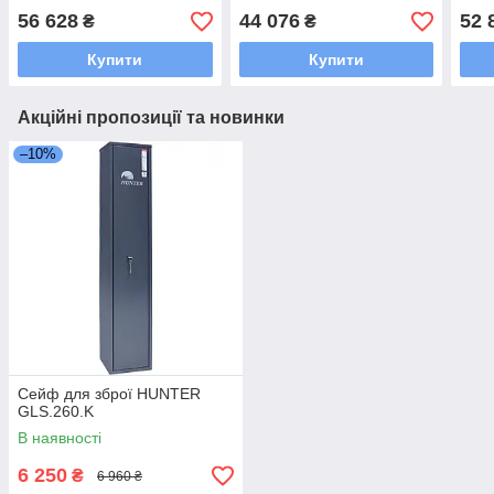
56 628
44 076
52 
₴
₴
Купити
Купити
Акційні пропозиції та новинки
–10%
Сейф для зброї HUNTER
GLS.260.K
В наявності
6 250
₴
6 960 ₴