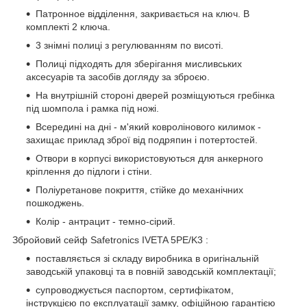
Патронное відділення, закривається на ключ. В
комплекті 2 ключа.
3 знімні полиці з регулюванням по висоті.
Полиці підходять для зберігання мисливських
аксесуарів та засобів догляду за зброєю.
На внутрішній стороні дверей розміщуються гребінка
під шомпола і рамка під ножі.
Всередині на дні - м'який ковролінового килимок -
захищає приклад зброї від подряпин і потертостей.
Отвори в корпусі використовуються для анкерного
кріплення до підлоги і стіни.
Поліуретанове покриття, стійке до механічних
пошкоджень.
Колір - антрацит - темно-сірий.
Збройовий сейф Safetronics IVETA 5PE/K3 :
поставляється зі складу виробника в оригінальній
заводській упаковці та в повній заводській комплектації;
супроводжується паспортом, сертифікатом,
інструкцією по експлуатації замку, офіційною гарантією