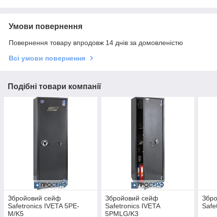
Умови повернення
Повернення товару впродовж 14 днів за домовленістю
Всі умови повернення
Подібні товари компанії
Збройовий сейф
Збройовий сейф
Збр
Safetronics IVETA 5PE-
Safetronics IVETA
Safe
M/K5
5PMLG/K3