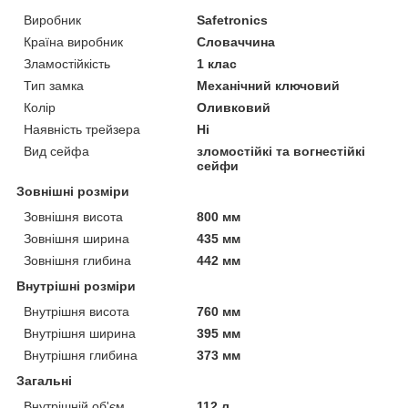
Виробник
Safetronics
Країна виробник
Словаччина
Зламостійкість
1 клас
Тип замка
Механічний ключовий
Колір
Оливковий
Наявність трейзера
Ні
Вид сейфа
зломостійкі та вогнестійкі
сейфи
Зовнішні розміри
Зовнішня висота
800 мм
Зовнішня ширина
435 мм
Зовнішня глибина
442 мм
Внутрішні розміри
Внутрішня висота
760 мм
Внутрішня ширина
395 мм
Внутрішня глибина
373 мм
Загальні
Внутрішній об'єм
112 л