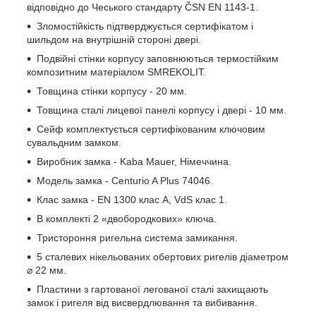
відповідно до Чеського стандарту ČSN EN 1143-1.
Зломостійкість підтверджується сертифікатом і
шильдом на внутрішній стороні двері.
Подвійні стінки корпусу заповнюються термостійким
композитним матеріалом SMREKOLIT.
Товщина стінки корпусу - 20 мм.
Товщина сталі лицевої панелі корпусу і двері - 10 мм.
Сейф комплектується сертифікованим ключовим
сувальдним замком.
Виробник замка - Kaba Mauer, Німеччина.
Модель замка - Centurio A Plus 74046.
Клас замка - EN 1300 клас A, VdS клас 1.
В комплекті 2 «двобородкових» ключа.
Тристороння ригельна система замикання.
5 сталевих нікельованих обертових ригелів діаметром
⌀ 22 мм.
Пластини з гартованої легованої сталі захищають
замок і ригеля від висвердлювання та вибивання.