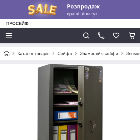
ПРОСЕЙФ
Каталог товарів
Сейфи
Зламостійкі сейфи
Зломос