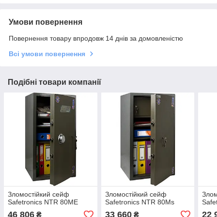
Умови повернення
Повернення товару впродовж 14 днів за домовленістю
Всі умови повернення
Подібні товари компанії
Зломостійкий сейф
Зломостійкий сейф
Злом
Safetronics NTR 80ME
Safetronics NTR 80Ms
Safe
46 806
33 660
22 
₴
₴