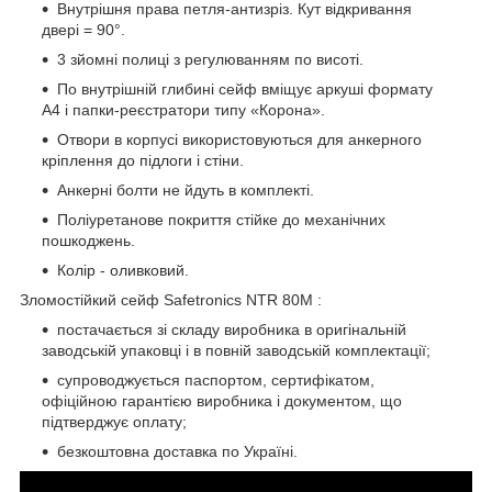
Внутрішня права петля-антизріз. Кут відкривання
двері = 90°.
3 зйомні полиці з регулюванням по висоті.
По внутрішній глибині сейф вміщує аркуші формату
А4 і папки-реєстратори типу «Корона».
Отвори в корпусі використовуються для анкерного
кріплення до підлоги і стіни.
Анкерні болти не йдуть в комплекті.
Поліуретанове покриття стійке до механічних
пошкоджень.
Колір - оливковий.
Зломостійкий сейф Safetronics NTR 80M :
постачається зі складу виробника в оригінальній
заводській упаковці і в повній заводській комплектації;
супроводжується паспортом, сертифікатом,
офіційною гарантією виробника і документом, що
підтверджує оплату;
безкоштовна доставка по Україні.