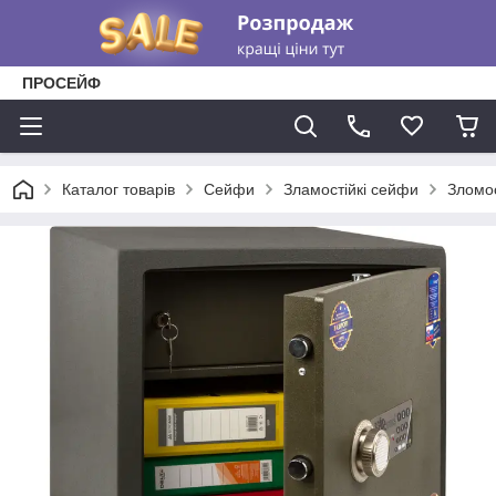
ПРОСЕЙФ
Каталог товарів
Сейфи
Зламостійкі сейфи
Зломос