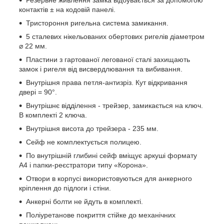
Резервне живлення замка відбувається за допомогою
контактів ± на кодовій панелі.
Тристороння ригельна система замикання.
5 сталевих нікельованих обертових ригелів діаметром
⌀ 22 мм.
Пластини з гартованої легованої сталі захищають
замок і ригеля від висвердлювання та вибивання.
Внутрішня права петля-антизріз. Кут відкривання
двері = 90°.
Внутрішнє відділення - трейзер, замикається на ключ.
В комплекті 2 ключа.
Внутрішня висота до трейзера - 235 мм.
Сейф не комплектується полицею.
По внутрішній глибині сейф вміщує аркуші формату
А4 і папки-реєстратори типу «Корона».
Отвори в корпусі використовуються для анкерного
кріплення до підлоги і стіни.
Анкерні болти не йдуть в комплекті.
Поліуретанове покриття стійке до механічних