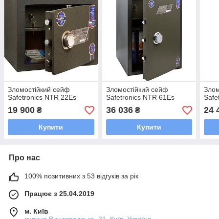
Зломостійкий сейф
Зломостійкий сейф
Злом
Safetronics NTR 22Es
Safetronics NTR 61Es
Safe
19 900
36 036
24 
₴
₴
Купити
Купити
Про нас
100% позитивних з 53 відгуків за рік
Працює з 25.04.2019
м. Київ