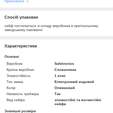
Приховати
Спосіб упаковки
сейф постачається зі складу виробника в оригінальному
заводському пакованні.
Характеристики
Основні
Виробник
Safetronics
Країна виробник
Словаччина
Зламостійкість
1 клас
Тип замка
Електронний кодовий
Колір
Оливковий
Наявність трейзера
Так
Вид сейфа
зломостійкі та вогнестійкі
сейфи
Зовнішні розміри