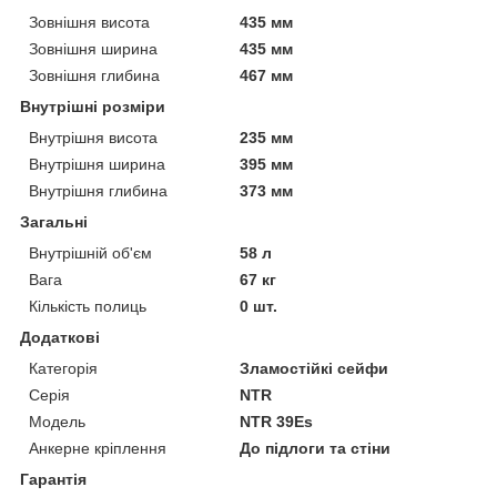
Зовнішня висота
435 мм
Зовнішня ширина
435 мм
Зовнішня глибина
467 мм
Внутрішні розміри
Внутрішня висота
235 мм
Внутрішня ширина
395 мм
Внутрішня глибина
373 мм
Загальні
Внутрішній об'єм
58 л
Вага
67 кг
Кількість полиць
0 шт.
Додаткові
Категорія
Зламостійкі сейфи
Серія
NTR
Модель
NTR 39Es
Анкерне кріплення
До підлоги та стіни
Гарантія