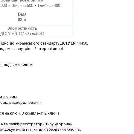
Зовнішні розміри, мм
1000 × Ширина 500 × Глибина 400
Вага
83 кг
Зломостійкість
ДСТУ EN 14450 клас S1
ідно до Українського стандарту ДСТУ EN 14450.
ьдом на внутрішній стороні двері.
вальдним замком.
м ⌀ 25 мм.
ок від висвердлювання.
ся на ключ. В комплекті 2 ключа.
А4 та папки-реєстратори типу «Корона».
я документів і гачки для зберігання ключів.