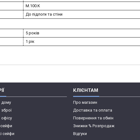
M.100.K
До підлоги та стіни
5 років
1 рік
ІЇ
КЛІЄНТАМ
я дому
Про магазин
 зброї
Доставка та оплата
 офісу
Повернення та обмін
 сейфи
Знижки % Розпродаж
кі сейфи
Відгуки