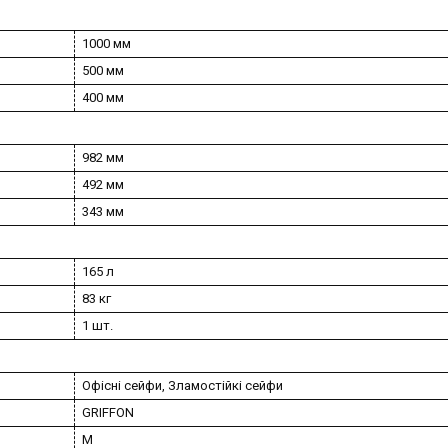
1000 мм
500 мм
400 мм
982 мм
492 мм
343 мм
165 л
83 кг
1 шт.
Офісні сейфи, Зламостійкі сейфи
GRIFFON
M