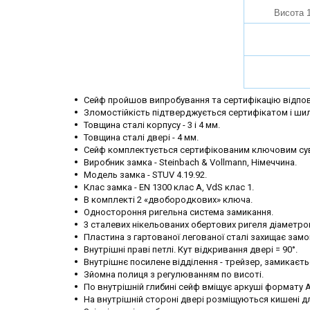
Висота 
Сейф пройшов випробування та сертифікацію відпов
Зломостійкість підтверджується сертифікатом і шил
Товщина сталі корпусу - 3 і 4 мм.
Товщина сталі двері - 4 мм.
Сейф комплектується сертифікованим ключовим су
Виробник замка - Steinbach & Vollmann, Німеччина.
Модель замка - STUV 4.19.92.
Клас замка - EN 1300 клас A, VdS клас 1.
В комплекті 2 «двобородкових» ключа.
Одностороння ригельна система замикання.
3 сталевих нікельованих обертових ригеля діаметро
Пластина з гартованої легованої сталі захищає зам
Внутрішні праві петлі. Кут відкривання двері = 90°.
Внутрішнє посилене відділення - трейзер, замикаєть
Зйомна полиця з регулюванням по висоті.
По внутрішній глибині сейф вміщує аркуші формату 
На внутрішній стороні двері розміщуються кишені дл