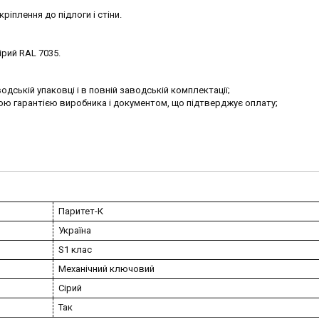
іплення до підлоги і стіни.
сірий RAL 7035.
одській упаковці і в повній заводській комплектації;
ою гарантією виробника і документом, що підтверджує оплату;
Паритет-К
Україна
S1 клас
Механічний ключовий
Сірий
Так