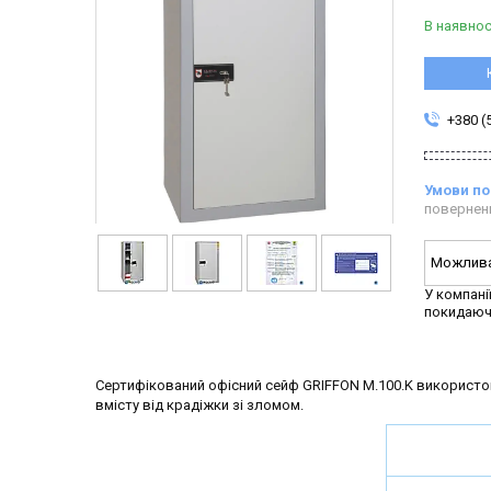
В наявнос
+380 (
повернен
У компані
покидаюч
Сертифікований офісний сейф GRIFFON M.100.K використову
вмісту від крадіжки зі зломом.