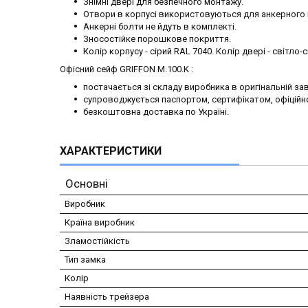
Знімні двері для безпечного монтажу.
Отвори в корпусі використовуються для анкерного кр
Анкерні болти не йдуть в комплекті.
Зносостійке порошкове покриття.
Колір корпусу - сірий RAL 7040. Колір двері - світло-
Офісний сейф GRIFFON M.100.K :
постачається зі складу виробника в оригінальній зав
супроводжується паспортом, сертифікатом, офіційн
безкоштовна доставка по Україні.
ХАРАКТЕРИСТИКИ
Основні
Виробник
Країна виробник
Зламостійкість
Тип замка
Колір
Наявність трейзера