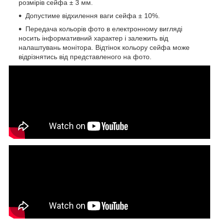
розмірів сейфа ± 3 мм.
Допустиме відхилення ваги сейфа ± 10%.
Передача кольорів фото в електронному вигляді
носить інформативний характер і залежить від
налаштувань монітора. Відтінок кольору сейфа може
відрізнятись від представленого на фото.