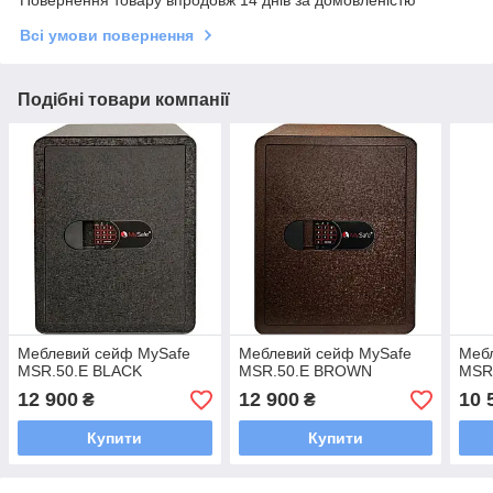
Всі умови повернення
Подібні товари компанії
Меблевий сейф MySafe
Меблевий сейф MySafe
Меб
MSR.50.E BLACK
MSR.50.E BROWN
MSR
12 900
12 900
10 
₴
₴
Купити
Купити