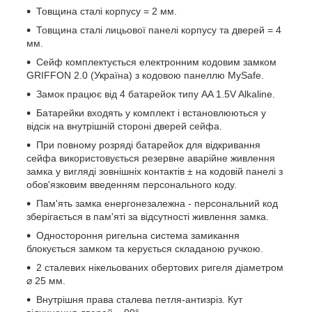
Товщина сталі корпусу = 2 мм.
Товщина сталі лицьової панелі корпусу та дверей = 4
мм.
Сейф комплектується електронним кодовим замком
GRIFFON 2.0 (Україна) з кодовою панеллю MySafe.
Замок працює від 4 батарейок типу AA 1.5V Alkaline.
Батарейки входять у комплект і встановлюються у
відсік на внутрішній стороні дверей сейфа.
При повному розряді батарейок для відкривання
сейфа використовується резервне аварійне живлення
замка у вигляді зовнішніх контактів ± на кодовій панелі з
обов'язковим введенням персонального коду.
Пам'ять замка енергонезалежна - персональний код
зберігається в пам'яті за відсутності живлення замка.
Одностороння ригельна система замикання
блокується замком та керується складаною ручкою.
2 сталевих нікельованих обертових ригеля діаметром
⌀ 25 мм.
Внутрішня права сталева петля-антизріз. Кут