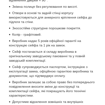
відчинення дверей = 90°.
Знімна полиця без регулювання по висоті.
Отвори в основі та задній стінці корпусу
використовуються для анкерного кріплення сейфа до
підлоги та стіни.
Зносостійке структурне порошкове покриття.
Колір - графітовий.
Виробник надає 5 років офіційної гарантії на
конструкцію сейфа та 1 рік на замок.
Сейф постачається зі складу виробника в
оригінальному заводському пакованні та у повній
заводській комплектації.
Сейф супроводжується паспортом, інструкцією з
експлуатації замка, офіційною гарантією виробника та
документом, що підтверджує оплату.
Виробник залишає за собою право без попереднього
повідомлення вносити зміни до конструкції та
комплектації сейфа, які покращують його технічні
характеристики.
Допустиме відхилення зовнішніх та внутрішніх