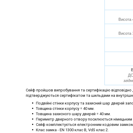
Висота 
Висота 
В
ДС
згідн
Сейф пройшов випробування та сертифікацію відповідно до
підтверджуються сертифікатом та шильдами на внутрішні
Подвійні стінки корпусу та захисний шар дверей з
Товщина стінки корпусу = 40 мм.
Товщина захисного шару дверей = 40 мм.
Периметр дверного отвору посилюється німецьким 
Сейф комплектується електронним кодовим замком
Клас замка - EN 1300 клас B, VdS клас 2.