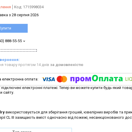
влення
Код:
1715998034
авка з 28 серпня 2026
Купити
50) 888-55-55
ня товару протягом 14 днів
за домовленістю
ї підключені електронні платежі. Тепер ви можете купити будь-який това
и сайту.
lry
використовується для зберігання грошей, ювелірних виробів та при
рії CL III захищають вміст одночасно від пожежі, несанкціонованого дос