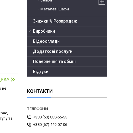
Сейфи
Металеві шафи
Знижки % Розпродаж
Виробники
Відеоогляди
Додаткові послуги
Повернення та обмін
Відгуки
р не
КОНТАКТИ
крас,
+380 (50) 888-55-55
тупу та
+380 (67) 449-07-06