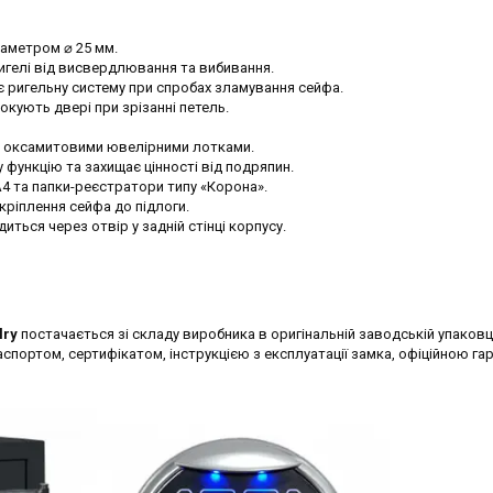
іаметром ⌀ 25 мм.
игелі від висвердлювання та вибивання.
 ригельну систему при спробах зламування сейфа.
локують двері при зрізанні петель.
а оксамитовими ювелірними лотками.
функцію та захищає цінності від подряпин.
А4 та папки-реєстратори типу «Корона».
ріплення сейфа до підлоги.
иться через отвір у задній стінці корпусу.
lry
постачається зі складу виробника в оригінальній заводській упаковці
спортом, сертифікатом, інструкцією з експлуатації замка, офіційною га