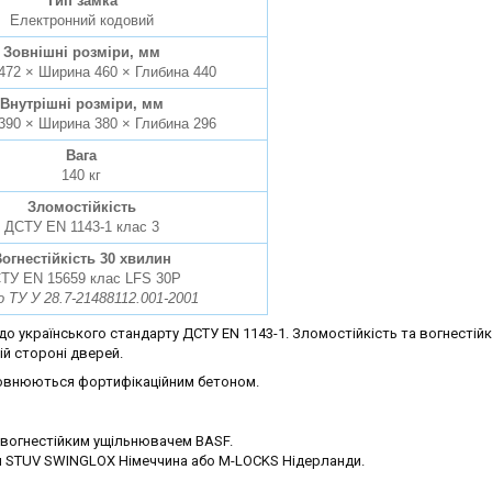
Тип замка
Електронний кодовий
Зовнішні розміри, мм
472 × Ширина 460 × Глибина 440
Внутрішні розміри, мм
390 × Ширина 380 × Глибина 296
Вага
140 кг
Зломостійкість
ДСТУ EN 1143-1 клас 3
огнестійкість 30 хвилин
ТУ EN 15659 клас LFS 30P
о ТУ У 28.7-21488112.001-2001
 українського стандарту ДСТУ EN 1143-1. Зломостійкість та вогнестійк
й стороні дверей.
аповнюються фортифікаційним бетоном.
вогнестійким ущільнювачем BASF.
 STUV SWINGLOX Німеччина або M-LOCKS Нідерланди.