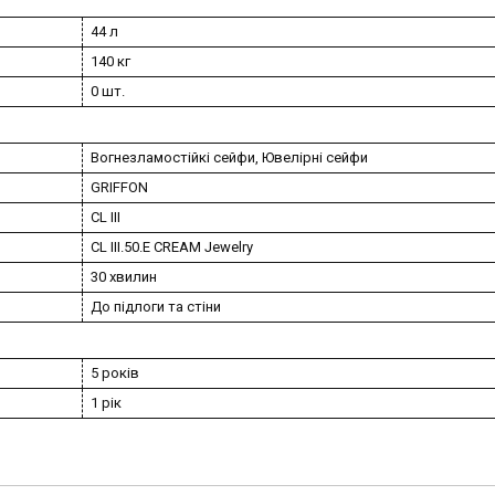
44 л
140 кг
0 шт.
Вогнезламостійкі сейфи, Ювелірні сейфи
GRIFFON
CL III
CL III.50.E CREAM Jewelry
30 хвилин
До підлоги та стіни
5 років
1 рік