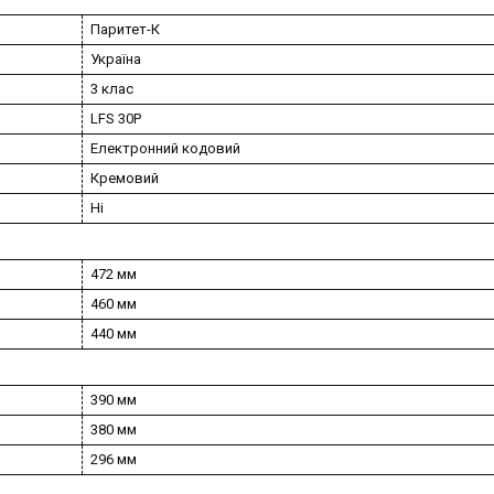
Паритет-К
Україна
3 клас
LFS 30P
Електронний кодовий
Кремовий
Ні
472 мм
460 мм
440 мм
390 мм
380 мм
296 мм