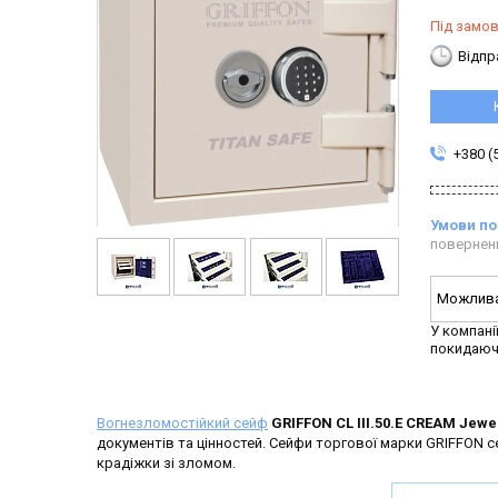
Під замо
Відпр
+380 (
повернен
У компані
покидаюч
Вогнезломостійкий сейф
GRIFFON CL III.50.E CREAM Jewe
документів та цінностей. Сейфи торгової марки GRIFFON се
крадіжки зі зломом.