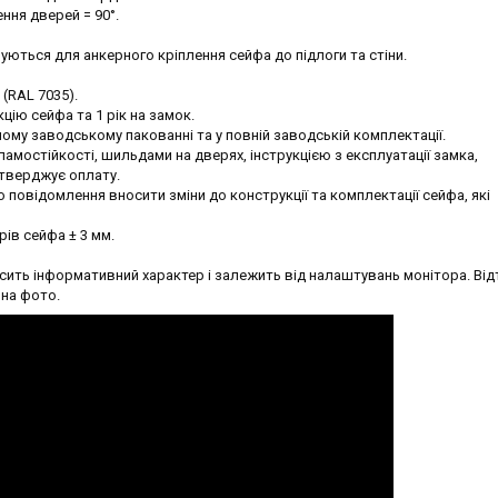
ння дверей = 90°.
вуються для анкерного кріплення сейфа до підлоги та стіни.
 (RAL 7035).
кцію сейфа та 1 рік на замок.
ому заводському пакованні та у повній заводській комплектації.
мостійкості, шильдами на дверях, інструкцією з експлуатації замка,
дтверджує оплату.
повідомлення вносити зміни до конструкції та комплектації сейфа, які
рів сейфа ± 3 мм.
ить інформативний характер і залежить від налаштувань монітора. Від
 на фото.