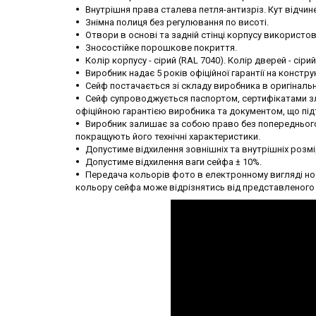
Внутрішня права сталева петля-антизріз. Кут відчине
Знімна полиця без регулювання по висоті.
Отвори в основі та задній стінці корпусу використо
Зносостійке порошкове покриття.
Колір корпусу - сірий (RAL 7040). Колір дверей - сірий
Виробник надає 5 років офіційної гарантії на констру
Сейф постачається зі складу виробника в оригінальн
Сейф супроводжується паспортом, сертифікатами зла
офіційною гарантією виробника та документом, що пі
Виробник залишає за собою право без попереднього 
покращують його технічні характеристики.
Допустиме відхилення зовнішніх та внутрішніх розмі
Допустиме відхилення ваги сейфа ± 10%.
Передача кольорів фото в електронному вигляді нос
кольору сейфа може відрізнятись від представленого