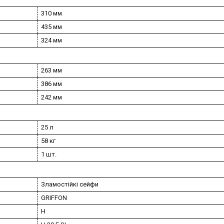
310 мм
435 мм
324 мм
263 мм
386 мм
242 мм
25 л
58 кг
1 шт.
Зламостійкі сейфи
GRIFFON
H