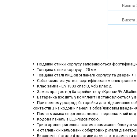
Висота 
Висота 
Подвійні стінки корпусу заповнюються фортифікаці
Товщина стінки корпусу = 25 мм.
Товщина сталі лицьової панелі корпусу та дверей = 1
Сейф комплектується сертифікованим електронним 
Клас замка - EN 1300 клас B, VdS клас 2.
Замок працює від батарейки типу «Крона» 9V Alkaline
Батарейка входить у комплект і встановлюється у ві
При повному розряді батарейки для відкривання се
контактів ± на кодовій панелі з обов'язковим введенн
Пам'ять замка енергонезалежна - персональний код з
Кодова панель з LED-підсвіткою.
Тристороння ригельна система замикання блокуєть
4 сталевих нікельованих обертових ригеля діаметро
Високоміцні сталеві пластини захищають замок та р