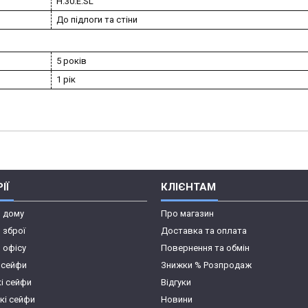
H.30.E.SL
До підлоги та стіни
5 років
1 рік
ІЇ
КЛІЄНТАМ
я дому
Про магазин
 зброї
Доставка та оплата
 офісу
Повернення та обмін
 сейфи
Знижки % Розпродаж
кі сейфи
Відгуки
кі сейфи
Новини