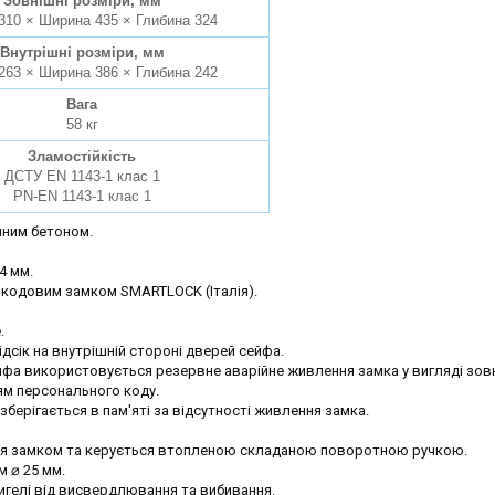
Зовнішні розміри, мм
310 × Ширина 435 × Глибина 324
Внутрішні розміри, мм
263 × Ширина 386 × Глибина 242
Вага
58 кг
Зламостійкість
ДСТУ EN 1143-1 клас 1
PN-EN 1143-1 клас 1
йним бетоном.
4 мм.
кодовим замком SMARTLOCK (Італія).
.
дсік на внутрішній стороні дверей сейфа.
йфа використовується резервне аварійне живлення замка у вигляді зов
ям персонального коду.
берігається в пам'яті за відсутності живлення замка.
ся замком та керується втопленою складаною поворотною ручкою.
м ⌀ 25 мм.
игелі від висвердлювання та вибивання.