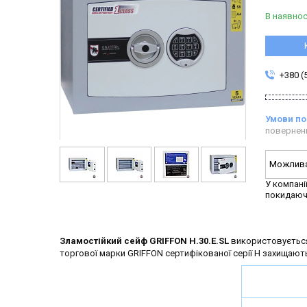
В наявнос
+380 (
повернен
У компані
покидаюч
Зламостійкий сейф GRIFFON H.30.E.SL
використовується 
торгової марки GRIFFON сертифікованої серії H захищають