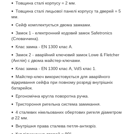
Товщина сталі корпусу = 2 мм.
Товщина сталі лицьової панелі корпусу та дверей = 5
мм.
Сейф комплектується двома замками.
Замок 1 - електронний кодовий замок Safetronics
(Словаччина).
Клас замка - EN 1300 клас A.
Замок 2 - аварійний ключовий замок Lowe & Fletcher
(Англія) с двома майстер-ключами.
Клас замка - EN 1300 клас A, VdS клас 1.
Майстер-ключ використовується для аварійного
відкривання сейфа при повному розряді внутрішніх
батарейок.
Ергономічна кругла поворотна ручка.
Тристороння ригельна система замикання.
4 сталевих нікельованих обертових ригеля діаметром
⌀ 22 мм.
Внутрішня права сталева петля-антизріз.