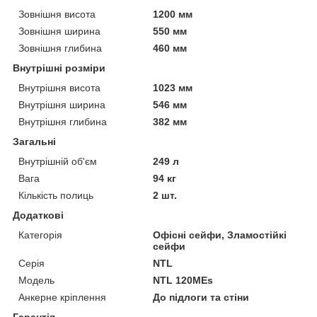
Зовнішня висота
1200 мм
Зовнішня ширина
550 мм
Зовнішня глибина
460 мм
Внутрішні розміри
Внутрішня висота
1023 мм
Внутрішня ширина
546 мм
Внутрішня глибина
382 мм
Загальні
Внутрішній об'єм
249 л
Вага
94 кг
Кількість полиць
2 шт.
Додаткові
Категорія
Офісні сейфи, Зламостійкі
сейфи
Серія
NTL
Модель
NTL 120MEs
Анкерне кріплення
До підлоги та стіни