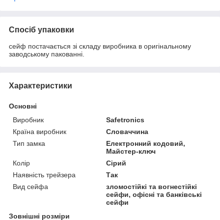
Спосіб упаковки
сейф постачається зі складу виробника в оригінальному
заводському пакованні.
Характеристики
Основні
Виробник
Safetronics
Країна виробник
Словаччина
Тип замка
Електронний кодовий,
Майстер-ключ
Колір
Сірий
Наявність трейзера
Так
Вид сейфа
зломостійкі та вогнестійкі
сейфи, офісні та банківські
сейфи
Зовнішні розміри