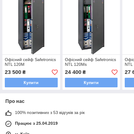
Офісний сейф Safetronics
Офісний сейф Safetronics
Офіс
NTL 120M
NTL 120Ms
NTL
23 500
24 400
27 
₴
₴
Купити
Купити
Про нас
100% позитивних з 53 відгуків за рік
Працює з 25.04.2019