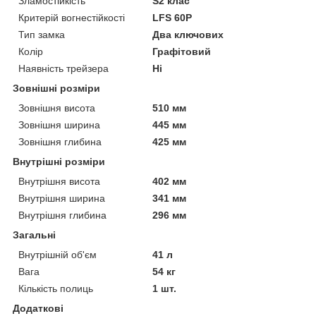
Зламостійкість
S2 клас
Критерій вогнестійкості
LFS 60P
Тип замка
Два ключових
Колір
Графітовий
Наявність трейзера
Ні
Зовнішні розміри
Зовнішня висота
510 мм
Зовнішня ширина
445 мм
Зовнішня глибина
425 мм
Внутрішні розміри
Внутрішня висота
402 мм
Внутрішня ширина
341 мм
Внутрішня глибина
296 мм
Загальні
Внутрішній об'єм
41 л
Вага
54 кг
Кількість полиць
1 шт.
Додаткові