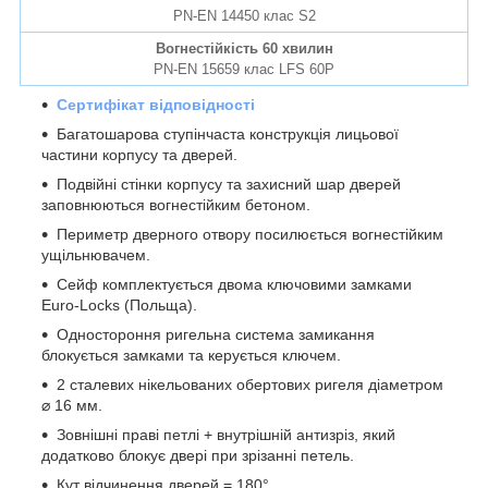
PN-EN 14450 клас S2
Вогнестійкість 60 хвилин
PN-EN 15659 клас LFS 60P
Сертифікат відповідності
Багатошарова ступінчаста конструкція лицьової
частини корпусу та дверей.
Подвійні стінки корпусу та захисний шар дверей
заповнюються вогнестійким бетоном.
Периметр дверного отвору посилюється вогнестійким
ущільнювачем.
Сейф комплектується двома ключовими замками
Euro-Locks (Польща).
Одностороння ригельна система замикання
блокується замками та керується ключем.
2 сталевих нікельованих обертових ригеля діаметром
⌀ 16 мм.
Зовнішні праві петлі + внутрішній антизріз, який
додатково блокує двері при зрізанні петель.
Кут відчинення дверей = 180°.