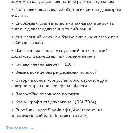
замком та керується поворотною ручкою штурвалом.
4 сталевих нікельованих обертових ригеля діаметром
⌀ 25 мм.
Високоміцні сталеві пластини захищають замок та
ригелі від висвердлювання та вибивання.
Антизломний механізм блокує ригельну систему при
вибиванні замка.
Зовнішні праві петлі + внутрішній антизріз, який
додатково блокує двері при зрізанні петель.
Кут відчинення дверей = 180°.
Знімна полиця без регулювання по висоті.
Отвори в основі корпусу використовуються для
анкерного кріплення сейфа до підлоги.
Зносостійке порошкове покриття.
Колір - графіт структурований (RAL 7024).
Виробник надає 5 років офіційної гарантії на
конструкцію сейфа та 5 років на замок.
Приховати