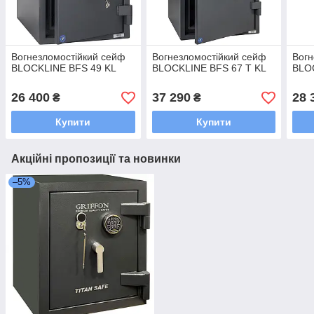
Вогнезломостійкий сейф
Вогнезломостійкий сейф
Вогн
BLOCKLINE BFS 49 KL
BLOCKLINE BFS 67 T KL
BLO
26 400
37 290
28 
₴
₴
Купити
Купити
Акційні пропозиції та новинки
–5%