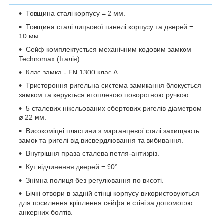
Товщина сталі корпусу = 2 мм.
Товщина сталі лицьової панелі корпусу та дверей =
10 мм.
Сейф комплектується механічним кодовим замком
Technomax (Італія).
Клас замка - EN 1300 клас A.
Тристороння ригельна система замикання блокується
замком та керується втопленою поворотною ручкою.
5 сталевих нікельованих обертових ригелів діаметром
⌀ 22 мм.
Високоміцні пластини з марганцевої сталі захищають
замок та ригелі від висвердлювання та вибивання.
Внутрішня права сталева петля-антизріз.
Кут відчинення дверей = 90°.
Знімна полиця без регулювання по висоті.
Бічні отвори в задній стінці корпусу використовуються
для посилення кріплення сейфа в стіні за допомогою
анкерних болтів.