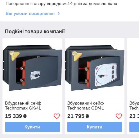
Повернення товару впродовж 14 днів за домовленістю
Всі умови повернення
Подібні товари компанії
Вбудований сейф
Вбудований сейф
Вбу
Technomax GK/4L
Technomax GD/4L
Tec
15 339
21 795
23 
₴
₴
Купити
Купити