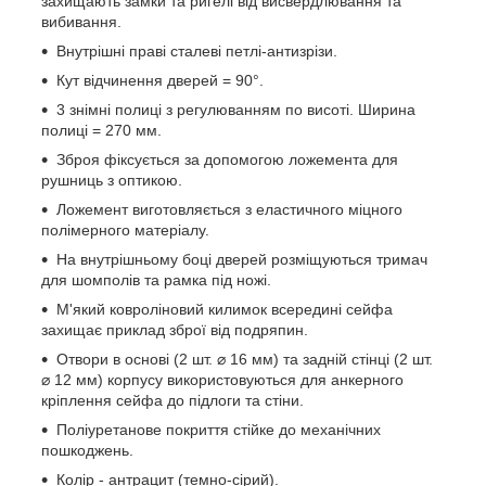
захищають замки та ригелі від висвердлювання та
вибивання.
Внутрішні праві сталеві петлі-антизрізи.
Кут відчинення дверей = 90°.
3 знімні полиці з регулюванням по висоті. Ширина
полиці = 270 мм.
Зброя фіксується за допомогою ложемента для
рушниць з оптикою.
Ложемент виготовляється з еластичного міцного
полімерного матеріалу.
На внутрішньому боці дверей розміщуються тримач
для шомполів та рамка під ножі.
М'який ковроліновий килимок всередині сейфа
захищає приклад зброї від подряпин.
Отвори в основі (2 шт. ⌀ 16 мм) та задній стінці (2 шт.
⌀ 12 мм) корпусу використовуються для анкерного
кріплення сейфа до підлоги та стіни.
Поліуретанове покриття стійке до механічних
пошкоджень.
Колір - антрацит (темно-сірий).