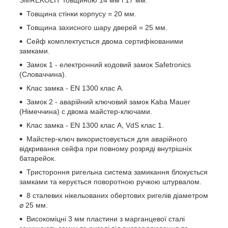
SMREKOLIT товщиною 14 мм і 17 мм.
Товщина стінки корпусу = 20 мм.
Товщина захисного шару дверей = 25 мм.
Сейф комплектується двома сертифікованими
замками.
Замок 1 - електронний кодовий замок Safetronics
(Словаччина).
Клас замка - EN 1300 клас A.
Замок 2 - аварійний ключовий замок Kaba Mauer
(Німеччина) с двома майстер-ключами.
Клас замка - EN 1300 клас A, VdS клас 1.
Майстер-ключ використовується для аварійного
відкривання сейфа при повному розряді внутрішніх
батарейок.
Тристороння ригельна система замикання блокується
замками та керується поворотною ручкою штурвалом.
8 сталевих нікельованих обертових ригелів діаметром
⌀ 25 мм.
Високоміцні 3 мм пластини з марганцевої сталі