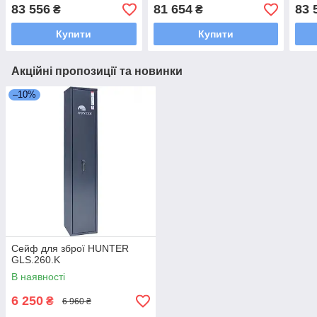
83 556
81 654
83 
₴
₴
Купити
Купити
Акційні пропозиції та новинки
–10%
Сейф для зброї HUNTER
GLS.260.K
В наявності
6 250
₴
6 960 ₴