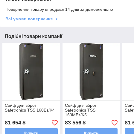
Повернення товару впродовж 14 днів за домовленістю
Всі умови повернення
Подібні товари компанії
Сейф для зброї
Сейф для зброї
Сейф
Safetronics TSS 160Es/K4
Safetronics TSS
Safe
160MEs/K5
81 654
83 556
81 
₴
₴
Купити
Купити