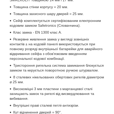
SMREKOLIT товщиною 14 мм і 17 мм.
Товщина стінки корпусу = 20 мм.
Товщина захисного шару дверей = 25 мм.
Сейф комплектується сертифікованим електронним
кодовим замком Safetronics (Словаччина).
Клас замка - EN 1300 клас A.
Резервне живлення замка у вигляді зовнішніх
контактів ± на кодовій панелі використовується при
повному розряді внутрішньої батарейки для аварійного
відкривання сейфа з обов'язковим введенням
персональної кодової комбінації.
Тристороння ригельна система замикання блокується
замком та керується поворотною ручкою штурвалом.
8 сталевих нікельованих обертових ригелів діаметром
⌀ 25 мм.
Високоміцні 3 мм пластини з марганцевої сталі
захищають замок та ригелі від висвердлювання та
вибивання.
Внутрішні праві сталеві петлі-антизрізи.
Кут відчинення дверей = 90°.