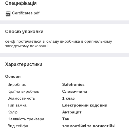
Специфікація
Certificates.pdf
Спосіб упаковки
сейф постачається зі складу виробника в оригінальному
заводському пакованні.
Характеристики
Основні
Виробник
Safetronics
Країна виробник
Словаччина
Зламостійкість
1 клас
Тип замка
Електронний кодовий
Колір
Антрацит
Наявність трейзера
Так
Вид сейфа
зломостійкі та вогнестійкі