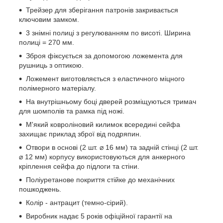
Трейзер для зберігання патронів закривається
ключовим замком.
3 знімні полиці з регулюванням по висоті. Ширина
полиці = 270 мм.
Зброя фіксується за допомогою ложемента для
рушниць з оптикою.
Ложемент виготовляється з еластичного міцного
полімерного матеріалу.
На внутрішньому боці дверей розміщуються тримач
для шомполів та рамка під ножі.
М'який ковроліновий килимок всередині сейфа
захищає приклад зброї від подряпин.
Отвори в основі (2 шт. ⌀ 16 мм) та задній стінці (2 шт.
⌀ 12 мм) корпусу використовуються для анкерного
кріплення сейфа до підлоги та стіни.
Поліуретанове покриття стійке до механічних
пошкоджень.
Колір - антрацит (темно-сірий).
Виробник надає 5 років офіційної гарантії на