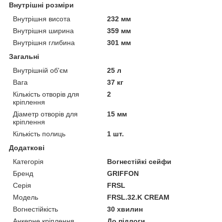
Внутрішні розміри
Внутрішня висота
232 мм
Внутрішня ширина
359 мм
Внутрішня глибина
301 мм
Загальні
Внутрішній об'єм
25 л
Вага
37 кг
Кількість отворів для
2
кріплення
Діаметр отворів для
15 мм
кріплення
Кількість полиць
1 шт.
Додаткові
Категорія
Вогнестійкі сейфи
Бренд
GRIFFON
Серія
FRSL
Модель
FRSL.32.K CREAM
Вогнестійкість
30 хвилин
Анкерне кріплення
До підлоги