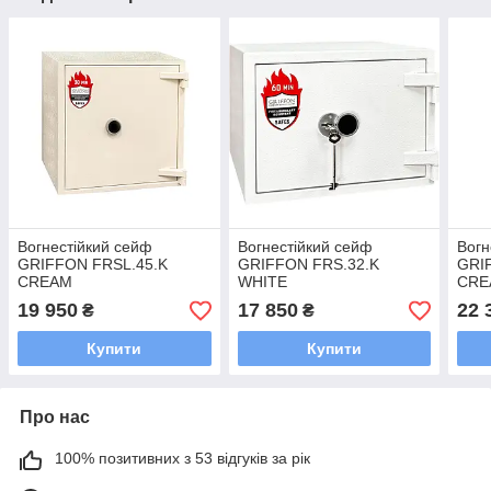
Вогнестійкий сейф
Вогнестійкий сейф
Вогн
GRIFFON FRSL.45.K
GRIFFON FRS.32.K
GRI
CREAM
WHITE
CRE
19 950
17 850
22 
₴
₴
Купити
Купити
Про нас
100% позитивних з 53 відгуків за рік