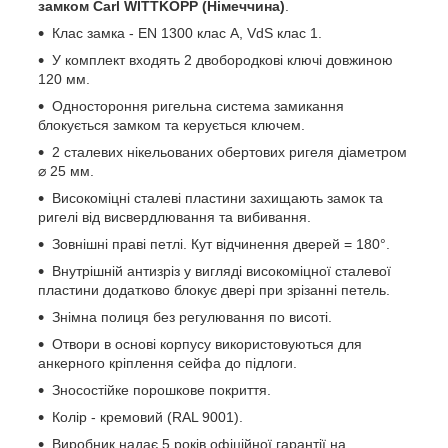
замком Carl WITTKOPP (Німеччина)
.
Клас замка - EN 1300 клас A, VdS клас 1.
У комплект входять 2 двобородкові ключі довжиною
120 мм.
Одностороння ригельна система замикання
блокується замком та керується ключем.
2 сталевих нікельованих обертових ригеля діаметром
⌀ 25 мм.
Високоміцні сталеві пластини захищають замок та
ригелі від висвердлювання та вибивання.
Зовнішні праві петлі. Кут відчинення дверей = 180°.
Внутрішній антизріз у вигляді високоміцної сталевої
пластини додатково блокує двері при зрізанні петель.
Знімна полиця без регулювання по висоті.
Отвори в основі корпусу використовуються для
анкерного кріплення сейфа до підлоги.
Зносостійке порошкове покриття.
Колір - кремовий (RAL 9001).
Виробник надає 5 років офіційної гарантії на