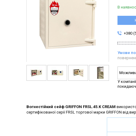
В наявнос
+380 (
повернен
У компані
покидаюч
Вогнестійкий сейф GRIFFON FRSL.45.K CREAM
використов
сертифікованої серії FRSL торгової марки GRIFFON від ви