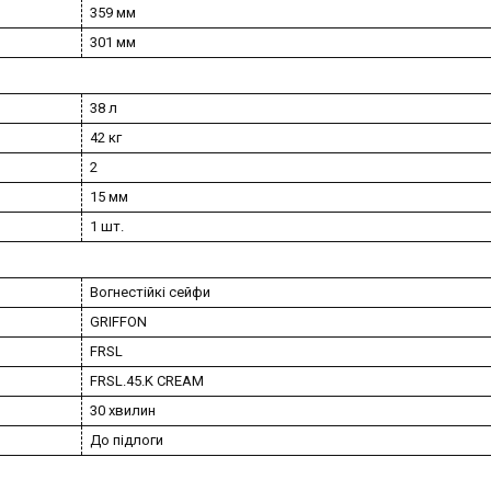
359 мм
301 мм
38 л
42 кг
2
15 мм
1 шт.
Вогнестійкі сейфи
GRIFFON
FRSL
FRSL.45.K CREAM
30 хвилин
До підлоги