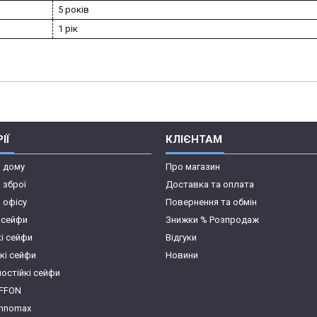
5 років
1 рік
ІЇ
КЛІЄНТАМ
я дому
Про магазин
 зброї
Доставка та оплата
 офісу
Повернення та обмін
 сейфи
Знижки % Розпродаж
кі сейфи
Відгуки
кі сейфи
Новини
остійкі сейфи
IFFON
chnomax