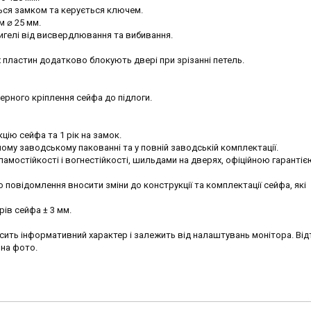
ься замком та керується ключем.
м ⌀ 25 мм.
игелі від висвердлювання та вибивання.
х пластин додатково блокують двері при зрізанні петель.
рного кріплення сейфа до підлоги.
кцію сейфа та 1 рік на замок.
ому заводському пакованні та у повній заводській комплектації.
мостійкості і вогнестійкості, шильдами на дверях, офіційною гарантіє
повідомлення вносити зміни до конструкції та комплектації сейфа, які
рів сейфа ± 3 мм.
ить інформативний характер і залежить від налаштувань монітора. Від
 на фото.