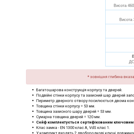
Висота 460
Висота 
В
ДС
*
зовнішня глибина вказа
Багатошарова конструкція корпусу та дверей.
Подвійні стінки корпусу та захисний шар дверей з
Периметр дверного отвору посилюється двома конт
Товщина стінки корпусу = 53 мм.
Товщина захисного шару дверей = 53 мм.
Сумарна товщина дверей = 120 мм.
Сейф комплектується сертифікованим ключовим 
Клас замка - EN 1300 клас A, VdS клас 1.
У комплект входять 2 двобородкові ключі довжино