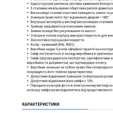
Одностороння ригельна система замикання блокуєт
3 сталевих нікельованих обертових ригеля діаметро
Високоміцні сталеві пластини захищають замок та р
Зовнішні праві петлі. Кут відчинення дверей = 180°.
Внутрішні антизрізи у вигляді високоміцних сталеви
Трейзер закривається ключовим замком.
Знімна полиця без регулювання по висоті.
Отвори в основі корпусу використовуються для анке
Зносостійке порошкове покриття.
Колір - кремовий (RAL 9001).
Виробник надає 5 років офіційної гарантії на констру
Сейф постачається зі складу виробника в оригінальн
Сейф супроводжується паспортом, сертифікатами зла
виробника та документом, що підтверджує оплату.
Виробник залишає за собою право без попереднього 
покращують його технічні характеристики.
Допустиме відхилення зовнішніх та внутрішніх розмі
Допустиме відхилення ваги сейфа ± 10%.
Передача кольорів фото в електронному вигляді нос
кольору сейфа може відрізнятись від представленого
ХАРАКТЕРИСТИКИ