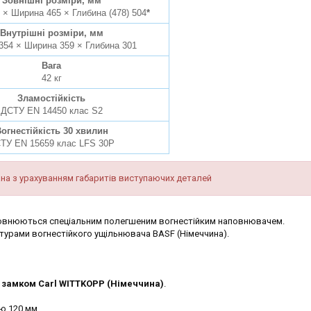
Зовнішні розміри, мм
 × Ширина 465 × Глибина (478) 504
*
Внутрішні розміри, мм
354 × Ширина 359 × Глибина 301
Вага
42 кг
Зламостійкість
ДСТУ EN 14450 клас S2
огнестійкість 30 хвилин
ТУ EN 15659 клас LFS 30P
на з урахуванням габаритів виступаючих деталей
аповнюються спеціальним полегшеним вогнестійким наповнювачем.
урами вогнестійкого ущільнювача BASF (Німеччина).
замком Carl WITTKOPP (Німеччина)
.
ю 120 мм.