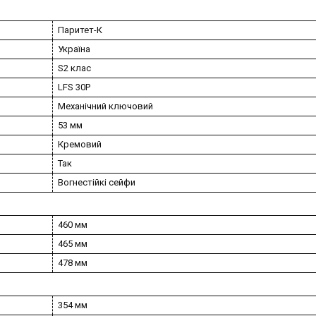
Паритет-К
Україна
S2 клас
LFS 30P
Механічний ключовий
53 мм
Кремовий
Так
Вогнестійкі сейфи
460 мм
465 мм
478 мм
354 мм