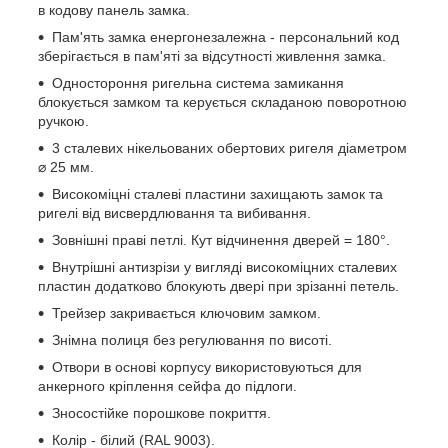
в кодову панель замка.
Пам'ять замка енергонезалежна - персональний код
зберігається в пам'яті за відсутності живлення замка.
Одностороння ригельна система замикання
блокується замком та керується складаною поворотною
ручкою.
3 сталевих нікельованих обертових ригеля діаметром
⌀ 25 мм.
Високоміцні сталеві пластини захищають замок та
ригелі від висвердлювання та вибивання.
Зовнішні праві петлі. Кут відчинення дверей = 180°.
Внутрішні антизрізи у вигляді високоміцних сталевих
пластин додатково блокують двері при зрізанні петель.
Трейзер закривається ключовим замком.
Знімна полиця без регулювання по висоті.
Отвори в основі корпусу використовуються для
анкерного кріплення сейфа до підлоги.
Зносостійке порошкове покриття.
Колір - білий (RAL 9003).